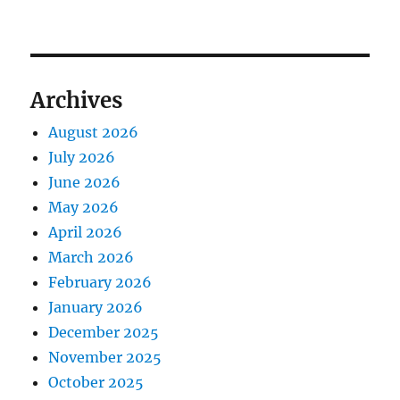
Archives
August 2026
July 2026
June 2026
May 2026
April 2026
March 2026
February 2026
January 2026
December 2025
November 2025
October 2025