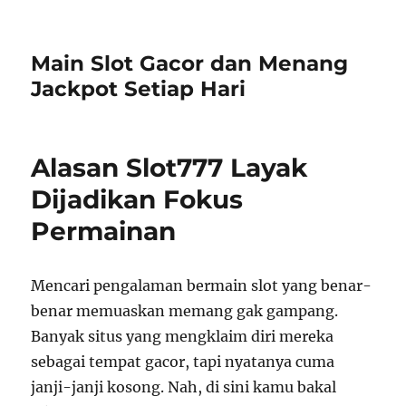
Main Slot Gacor dan Menang
Jackpot Setiap Hari
Alasan Slot777 Layak
Dijadikan Fokus
Permainan
Mencari pengalaman bermain slot yang benar-
benar memuaskan memang gak gampang.
Banyak situs yang mengklaim diri mereka
sebagai tempat gacor, tapi nyatanya cuma
janji-janji kosong. Nah, di sini kamu bakal