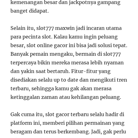
kemenangan besar dan jackpotnya gampang
banget didapat.
Selain itu, slot777 maxwin jadi incaran utama
para pecinta slot. Kalau kamu ingin peluang
besar, slot online gacor ini bisa jadi solusi tepat.
Banyak pemain mengaku, bermain di slot777
terpercaya bikin mereka merasa lebih nyaman
dan yakin saat bertaruh. Fitur-fitur yang
disediakan selalu up to date dan mengikuti tren
terbaru, sehingga kamu gak akan merasa
ketinggalan zaman atau kehilangan peluang.
Gak cuma itu, slot gacor terbaru selalu hadir di
platform ini, memberi pilihan permainan yang
beragam dan terus berkembang. Jadi, gak perlu