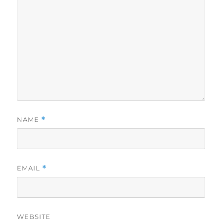
NAME
*
EMAIL
*
WEBSITE