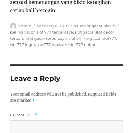
sensasi kemenangan yang bikin ketagihan
setiap kali bermain.
Author
Posted
Tags
admin
February 6, 2026
situs slot gacor
,
slot 777
on
paling gacor
,
slot 777 terpercaya
,
slot gacor
,
slot gacor
terbaru
,
slot gacor terpercaya
,
slot online gacor
,
slot777
,
slot777 login
,
slot777 maxwin
,
slot777 online
Leave a Reply
Your email address will not be published.
Required fields
are marked
*
COMMENT
*