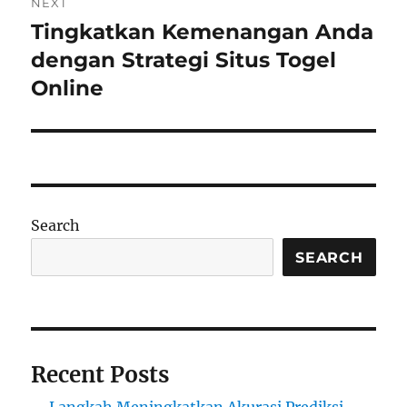
NEXT
Tingkatkan Kemenangan Anda
Next
post:
dengan Strategi Situs Togel
Online
Search
SEARCH
Recent Posts