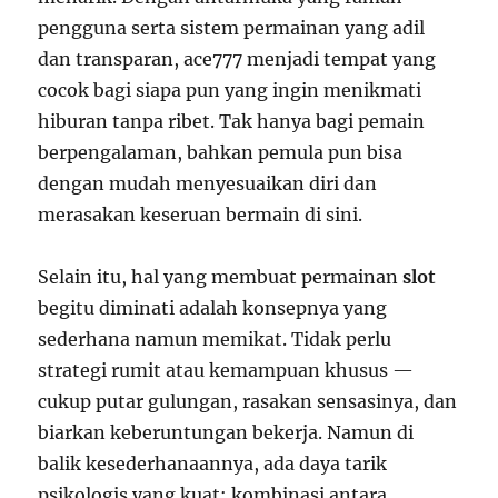
pengguna serta sistem permainan yang adil
dan transparan, ace777 menjadi tempat yang
cocok bagi siapa pun yang ingin menikmati
hiburan tanpa ribet. Tak hanya bagi pemain
berpengalaman, bahkan pemula pun bisa
dengan mudah menyesuaikan diri dan
merasakan keseruan bermain di sini.
Selain itu, hal yang membuat permainan
slot
begitu diminati adalah konsepnya yang
sederhana namun memikat. Tidak perlu
strategi rumit atau kemampuan khusus —
cukup putar gulungan, rasakan sensasinya, dan
biarkan keberuntungan bekerja. Namun di
balik kesederhanaannya, ada daya tarik
psikologis yang kuat: kombinasi antara