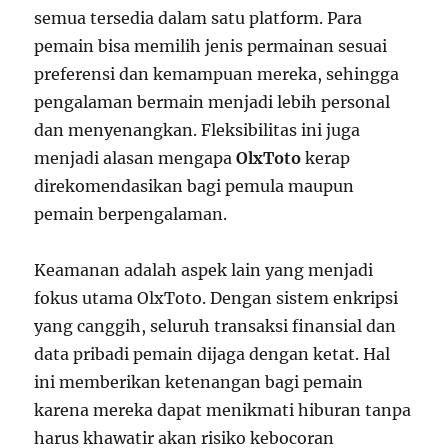
semua tersedia dalam satu platform. Para
pemain bisa memilih jenis permainan sesuai
preferensi dan kemampuan mereka, sehingga
pengalaman bermain menjadi lebih personal
dan menyenangkan. Fleksibilitas ini juga
menjadi alasan mengapa
OlxToto
kerap
direkomendasikan bagi pemula maupun
pemain berpengalaman.
Keamanan adalah aspek lain yang menjadi
fokus utama OlxToto. Dengan sistem enkripsi
yang canggih, seluruh transaksi finansial dan
data pribadi pemain dijaga dengan ketat. Hal
ini memberikan ketenangan bagi pemain
karena mereka dapat menikmati hiburan tanpa
harus khawatir akan risiko kebocoran