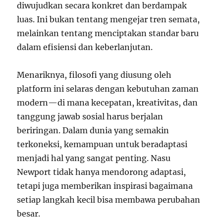
diwujudkan secara konkret dan berdampak
luas. Ini bukan tentang mengejar tren semata,
melainkan tentang menciptakan standar baru
dalam efisiensi dan keberlanjutan.
Menariknya, filosofi yang diusung oleh
platform ini selaras dengan kebutuhan zaman
modern—di mana kecepatan, kreativitas, dan
tanggung jawab sosial harus berjalan
beriringan. Dalam dunia yang semakin
terkoneksi, kemampuan untuk beradaptasi
menjadi hal yang sangat penting. Nasu
Newport tidak hanya mendorong adaptasi,
tetapi juga memberikan inspirasi bagaimana
setiap langkah kecil bisa membawa perubahan
besar.