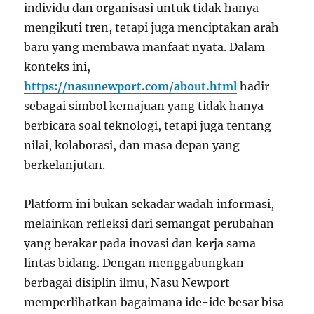
individu dan organisasi untuk tidak hanya
mengikuti tren, tetapi juga menciptakan arah
baru yang membawa manfaat nyata. Dalam
konteks ini,
https://nasunewport.com/about.html
hadir
sebagai simbol kemajuan yang tidak hanya
berbicara soal teknologi, tetapi juga tentang
nilai, kolaborasi, dan masa depan yang
berkelanjutan.
Platform ini bukan sekadar wadah informasi,
melainkan refleksi dari semangat perubahan
yang berakar pada inovasi dan kerja sama
lintas bidang. Dengan menggabungkan
berbagai disiplin ilmu, Nasu Newport
memperlihatkan bagaimana ide-ide besar bisa