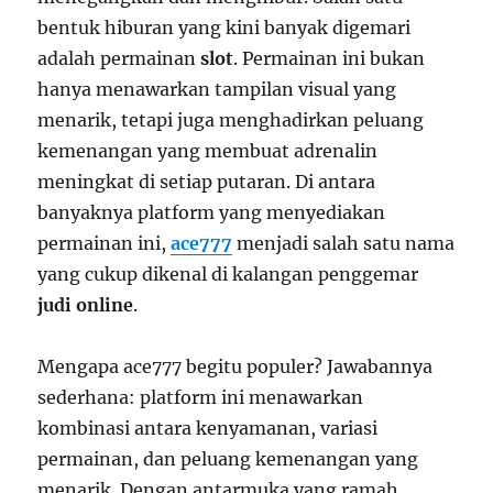
bentuk hiburan yang kini banyak digemari
adalah permainan
slot
. Permainan ini bukan
hanya menawarkan tampilan visual yang
menarik, tetapi juga menghadirkan peluang
kemenangan yang membuat adrenalin
meningkat di setiap putaran. Di antara
banyaknya platform yang menyediakan
permainan ini,
ace777
menjadi salah satu nama
yang cukup dikenal di kalangan penggemar
judi online
.
Mengapa ace777 begitu populer? Jawabannya
sederhana: platform ini menawarkan
kombinasi antara kenyamanan, variasi
permainan, dan peluang kemenangan yang
menarik. Dengan antarmuka yang ramah