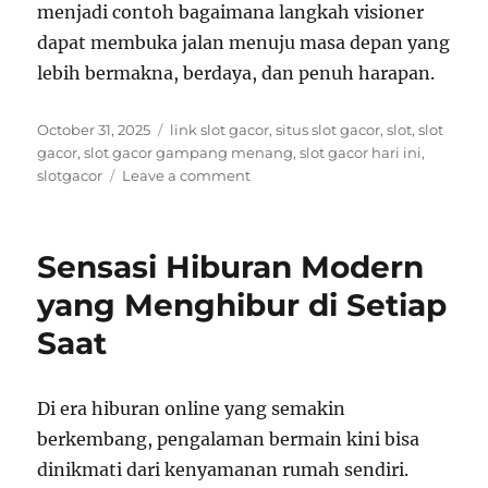
menjadi contoh bagaimana langkah visioner
dapat membuka jalan menuju masa depan yang
lebih bermakna, berdaya, dan penuh harapan.
Posted
Tags
October 31, 2025
link slot gacor
,
situs slot gacor
,
slot
,
slot
on
gacor
,
slot gacor gampang menang
,
slot gacor hari ini
,
on
slotgacor
Leave a comment
Langkah
Visioner
Menuju
Sensasi Hiburan Modern
Era
Inovasi
yang Menghibur di Setiap
yang
Saat
Lebih
Bermakna
Di era hiburan online yang semakin
berkembang, pengalaman bermain kini bisa
dinikmati dari kenyamanan rumah sendiri.