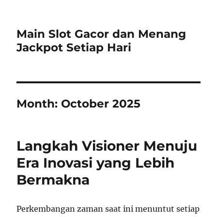
Main Slot Gacor dan Menang
Jackpot Setiap Hari
Month:
October 2025
Langkah Visioner Menuju
Era Inovasi yang Lebih
Bermakna
Perkembangan zaman saat ini menuntut setiap