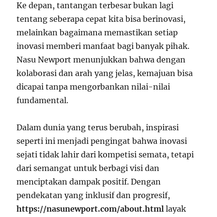
Ke depan, tantangan terbesar bukan lagi
tentang seberapa cepat kita bisa berinovasi,
melainkan bagaimana memastikan setiap
inovasi memberi manfaat bagi banyak pihak.
Nasu Newport menunjukkan bahwa dengan
kolaborasi dan arah yang jelas, kemajuan bisa
dicapai tanpa mengorbankan nilai-nilai
fundamental.
Dalam dunia yang terus berubah, inspirasi
seperti ini menjadi pengingat bahwa inovasi
sejati tidak lahir dari kompetisi semata, tetapi
dari semangat untuk berbagi visi dan
menciptakan dampak positif. Dengan
pendekatan yang inklusif dan progresif,
https://nasunewport.com/about.html
layak