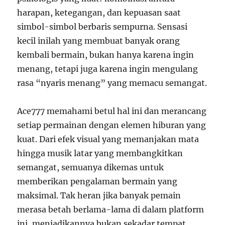
harapan, ketegangan, dan kepuasan saat
simbol-simbol berbaris sempurna. Sensasi
kecil inilah yang membuat banyak orang
kembali bermain, bukan hanya karena ingin
menang, tetapi juga karena ingin mengulang
rasa “nyaris menang” yang memacu semangat.
Ace777 memahami betul hal ini dan merancang
setiap permainan dengan elemen hiburan yang
kuat. Dari efek visual yang memanjakan mata
hingga musik latar yang membangkitkan
semangat, semuanya dikemas untuk
memberikan pengalaman bermain yang
maksimal. Tak heran jika banyak pemain
merasa betah berlama-lama di dalam platform
ini, menjadikannya bukan sekadar tempat