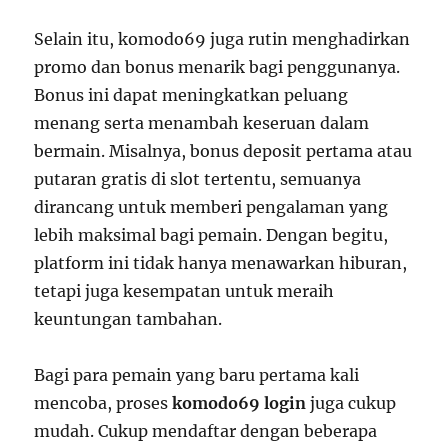
Selain itu, komodo69 juga rutin menghadirkan
promo dan bonus menarik bagi penggunanya.
Bonus ini dapat meningkatkan peluang
menang serta menambah keseruan dalam
bermain. Misalnya, bonus deposit pertama atau
putaran gratis di slot tertentu, semuanya
dirancang untuk memberi pengalaman yang
lebih maksimal bagi pemain. Dengan begitu,
platform ini tidak hanya menawarkan hiburan,
tetapi juga kesempatan untuk meraih
keuntungan tambahan.
Bagi para pemain yang baru pertama kali
mencoba, proses
komodo69 login
juga cukup
mudah. Cukup mendaftar dengan beberapa