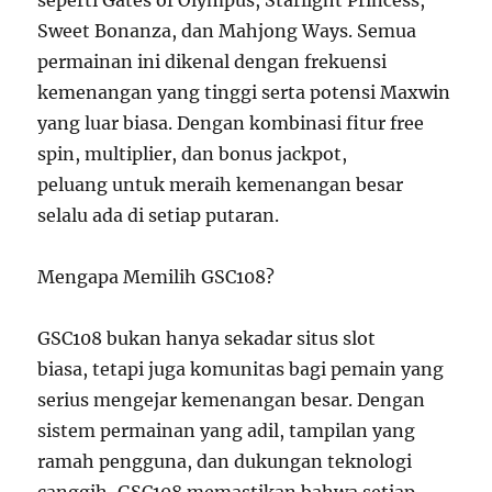
seperti Gates of Olympus, Starlight Princess,
Sweet Bonanza, dan Mahjong Ways. Semua
permainan ini dikenal dengan frekuensi
kemenangan yang tinggi serta potensi Maxwin
yang luar biasa. Dengan kombinasi fitur free
spin, multiplier, dan bonus jackpot,
peluang untuk meraih kemenangan besar
selalu ada di setiap putaran.
Mengapa Memilih GSC108?
GSC108 bukan hanya sekadar situs slot
biasa, tetapi juga komunitas bagi pemain yang
serius mengejar kemenangan besar. Dengan
sistem permainan yang adil, tampilan yang
ramah pengguna, dan dukungan teknologi