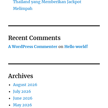
Thailand yang Memberikan Jackpot
Melimpah
Recent Comments
A WordPress Commenter
on
Hello world!
Archives
August 2026
July 2026
June 2026
May 2026