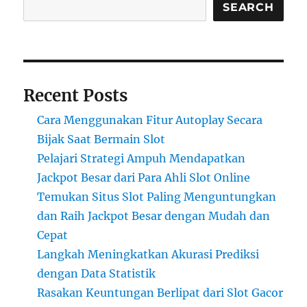
SEARCH
Recent Posts
Cara Menggunakan Fitur Autoplay Secara
Bijak Saat Bermain Slot
Pelajari Strategi Ampuh Mendapatkan
Jackpot Besar dari Para Ahli Slot Online
Temukan Situs Slot Paling Menguntungkan
dan Raih Jackpot Besar dengan Mudah dan
Cepat
Langkah Meningkatkan Akurasi Prediksi
dengan Data Statistik
Rasakan Keuntungan Berlipat dari Slot Gacor