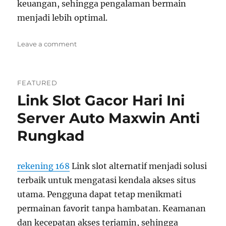
keuangan, sehingga pengalaman bermain
menjadi lebih optimal.
on
Leave a comment
Peran
Komunitas
dalam
FEATURED
Menilai
Link Slot Gacor Hari Ini
Kualitas
Situs
Server Auto Maxwin Anti
Gacor
Rungkad
rekening 168
Link slot alternatif menjadi solusi
terbaik untuk mengatasi kendala akses situs
utama. Pengguna dapat tetap menikmati
permainan favorit tanpa hambatan. Keamanan
dan kecepatan akses terjamin, sehingga