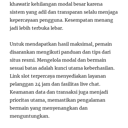
khawatir kehilangan modal besar karena
sistem yang adil dan transparan selalu menjaga
kepercayaan pengguna. Kesempatan menang
jadi lebih terbuka lebar.
Untuk mendapatkan hasil maksimal, pemain
disarankan mengikuti panduan dan tips dari
situs resmi. Mengelola modal dan bermain
sesuai batas adalah kunci utama keberhasilan.
Link slot terpercaya menyediakan layanan
pelanggan 24 jam dan fasilitas live chat.
Keamanan data dan transaksi juga menjadi
prioritas utama, memastikan pengalaman
bermain yang menyenangkan dan
menguntungkan.