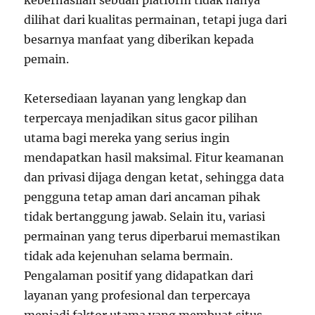
keberhasilan sebuah platform tidak hanya
dilihat dari kualitas permainan, tetapi juga dari
besarnya manfaat yang diberikan kepada
pemain.
Ketersediaan layanan yang lengkap dan
terpercaya menjadikan situs gacor pilihan
utama bagi mereka yang serius ingin
mendapatkan hasil maksimal. Fitur keamanan
dan privasi dijaga dengan ketat, sehingga data
pengguna tetap aman dari ancaman pihak
tidak bertanggung jawab. Selain itu, variasi
permainan yang terus diperbarui memastikan
tidak ada kejenuhan selama bermain.
Pengalaman positif yang didapatkan dari
layanan yang profesional dan terpercaya