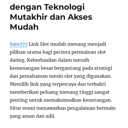
Terpercaya
dengan Teknologi
Mutakhir dan Akses
Mudah
Sate777
Link Slot mudah menang menjadi
pilihan utama bagi pecinta permainan slot
daring. Keberhasilan dalam meraih
kemenangan besar bergantung pada strategi
dan pemahaman mesin slot yang digunakan.
Memilih link yang terpercaya dan terbukti
memberikan peluang menang tinggi sangat
penting untuk memaksimalkan keuntungan.
Situs resmi menawarkan pengalaman bermain
yang aman dan adil.