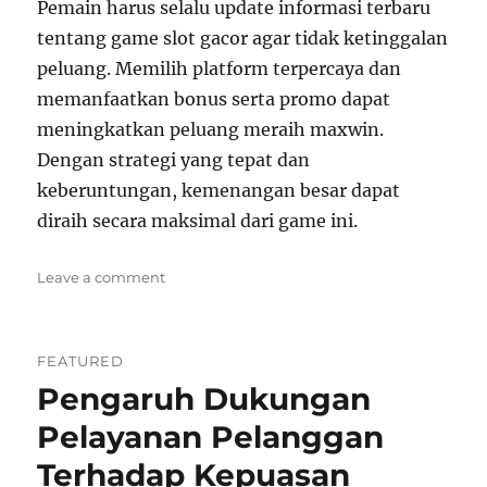
Pemain harus selalu update informasi terbaru
tentang game slot gacor agar tidak ketinggalan
peluang. Memilih platform terpercaya dan
memanfaatkan bonus serta promo dapat
meningkatkan peluang meraih maxwin.
Dengan strategi yang tepat dan
keberuntungan, kemenangan besar dapat
diraih secara maksimal dari game ini.
on
Leave a comment
Agen
Judi
Online
FEATURED
Slot
Pengaruh Dukungan
Domino
Poker
Pelayanan Pelanggan
dengan
Sistem
Terhadap Kepuasan
Responsif