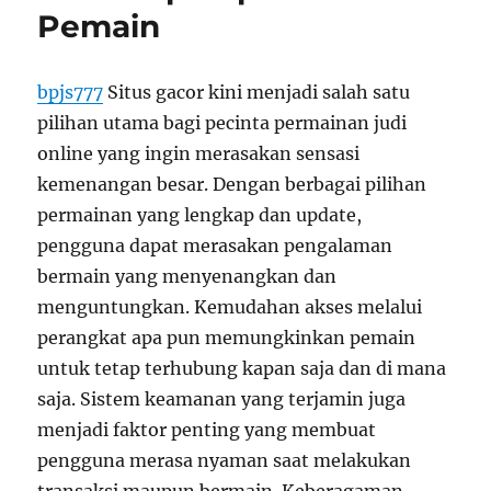
Pemain
bpjs777
Situs gacor kini menjadi salah satu
pilihan utama bagi pecinta permainan judi
online yang ingin merasakan sensasi
kemenangan besar. Dengan berbagai pilihan
permainan yang lengkap dan update,
pengguna dapat merasakan pengalaman
bermain yang menyenangkan dan
menguntungkan. Kemudahan akses melalui
perangkat apa pun memungkinkan pemain
untuk tetap terhubung kapan saja dan di mana
saja. Sistem keamanan yang terjamin juga
menjadi faktor penting yang membuat
pengguna merasa nyaman saat melakukan