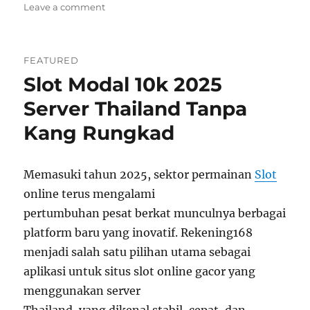
on
Leave a comment
Platform
Berkualitas
dengan
FEATURED
Teknologi
Slot Modal 10k 2025
Mutakhir
dan
Server Thailand Tanpa
Akses
Mudah
Kang Rungkad
Memasuki tahun 2025, sektor permainan
Slot
online terus mengalami
pertumbuhan pesat berkat munculnya berbagai
platform baru yang inovatif. Rekening168
menjadi salah satu pilihan utama sebagai
aplikasi untuk situs slot online gacor yang
menggunakan server