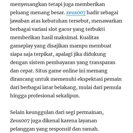
menyenangkan tetapi juga memberikan
peluang menang besar.
zeus007
hadir sebagai
jawaban atas kebutuhan tersebut, menawarkan
berbagai variasi slot gacor yang terbukti
memberikan hasil maksimal. Kualitas
gameplay yang disajikan mampu membuat
siapa saja terpikat, apalagi jika didukung
dengan sistem pembayaran yang transparan
dan cepat. Situs game online ini memang
dirancang untuk memenuhi ekspektasi pemain
dari berbagai latar belakang, mulai dari pemula
hingga profesional sekalipun.
Selain keunggulan dari segi permainan,
Zeus007 juga dikenal karena layanan
pelanggan yang responsif dan ramah.