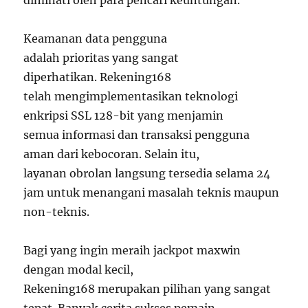
diminati oleh para pencari keuntungan.
Keamanan data pengguna
adalah prioritas yang sangat
diperhatikan. Rekening168
telah mengimplementasikan teknologi
enkripsi SSL 128-bit yang menjamin
semua informasi dan transaksi pengguna
aman dari kebocoran. Selain itu,
layanan obrolan langsung tersedia selama 24
jam untuk menangani masalah teknis maupun
non-teknis.
Bagi yang ingin meraih jackpot maxwin
dengan modal kecil,
Rekening168 merupakan pilihan yang sangat