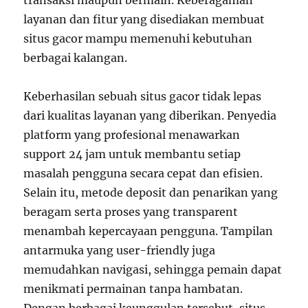
transaksi maupun bermain. Keberagaman
layanan dan fitur yang disediakan membuat
situs gacor mampu memenuhi kebutuhan
berbagai kalangan.
Keberhasilan sebuah situs gacor tidak lepas
dari kualitas layanan yang diberikan. Penyedia
platform yang profesional menawarkan
support 24 jam untuk membantu setiap
masalah pengguna secara cepat dan efisien.
Selain itu, metode deposit dan penarikan yang
beragam serta proses yang transparent
menambah kepercayaan pengguna. Tampilan
antarmuka yang user-friendly juga
memudahkan navigasi, sehingga pemain dapat
menikmati permainan tanpa hambatan.