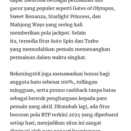
dapat mencoba berbagai permainan slot
gacor yang populer seperti Gates of Olympus,
Sweet Bonanza, Starlight Princess, dan
Mahjong Ways yang sering kali
memberikan pola jackpot. Selain
itu, tersedia fitur Auto Spin dan Turbo
yang memudahkan pemain memenangkan
permainan dalam waktu singkat.
Rekening168 juga menawarkan bonus bagi
anggota baru sebesar 100%, rollingan
mingguan, serta promo cashback tanpa batas
sebagai bentuk penghargaan kepada para
pemain yang aktif. Ditambah lagi, ada fitur
bocoran pola RTP terkini 2025 yang diperbarui
setiap hari, menjadikan situs ini sangat