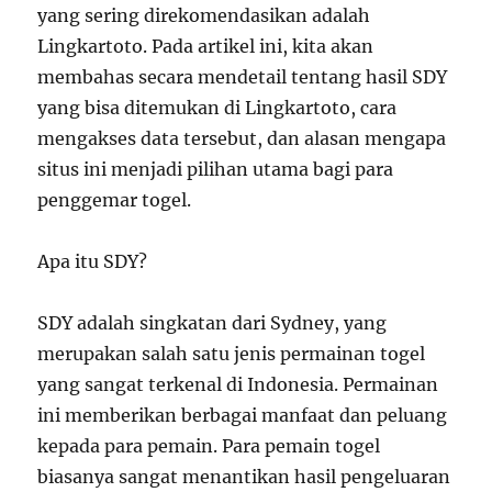
yang sering direkomendasikan adalah
Lingkartoto. Pada artikel ini, kita akan
membahas secara mendetail tentang hasil SDY
yang bisa ditemukan di Lingkartoto, cara
mengakses data tersebut, dan alasan mengapa
situs ini menjadi pilihan utama bagi para
penggemar togel.
Apa itu SDY?
SDY adalah singkatan dari Sydney, yang
merupakan salah satu jenis permainan togel
yang sangat terkenal di Indonesia. Permainan
ini memberikan berbagai manfaat dan peluang
kepada para pemain. Para pemain togel
biasanya sangat menantikan hasil pengeluaran