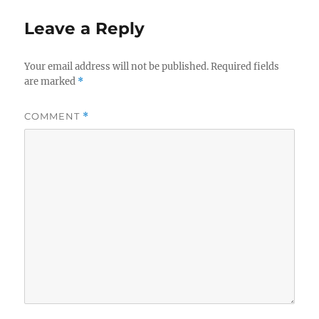
Leave a Reply
Your email address will not be published.
Required fields
are marked
*
COMMENT
*