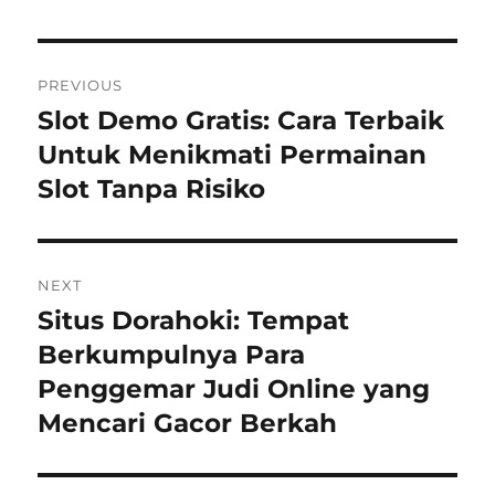
Post
PREVIOUS
navigation
Slot Demo Gratis: Cara Terbaik
Previous
post:
Untuk Menikmati Permainan
Slot Tanpa Risiko
NEXT
Situs Dorahoki: Tempat
Next
post:
Berkumpulnya Para
Penggemar Judi Online yang
Mencari Gacor Berkah