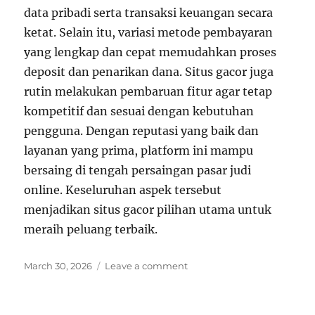
data pribadi serta transaksi keuangan secara
ketat. Selain itu, variasi metode pembayaran
yang lengkap dan cepat memudahkan proses
deposit dan penarikan dana. Situs gacor juga
rutin melakukan pembaruan fitur agar tetap
kompetitif dan sesuai dengan kebutuhan
pengguna. Dengan reputasi yang baik dan
layanan yang prima, platform ini mampu
bersaing di tengah persaingan pasar judi
online. Keseluruhan aspek tersebut
menjadikan situs gacor pilihan utama untuk
meraih peluang terbaik.
Posted
on
March 30, 2026
Leave a comment
on
Faktor-
Faktor
yang