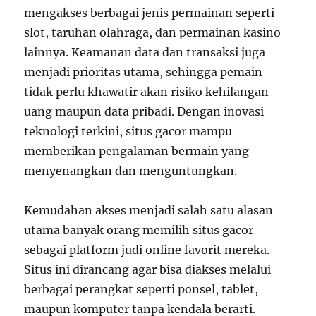
mengakses berbagai jenis permainan seperti
slot, taruhan olahraga, dan permainan kasino
lainnya. Keamanan data dan transaksi juga
menjadi prioritas utama, sehingga pemain
tidak perlu khawatir akan risiko kehilangan
uang maupun data pribadi. Dengan inovasi
teknologi terkini, situs gacor mampu
memberikan pengalaman bermain yang
menyenangkan dan menguntungkan.
Kemudahan akses menjadi salah satu alasan
utama banyak orang memilih situs gacor
sebagai platform judi online favorit mereka.
Situs ini dirancang agar bisa diakses melalui
berbagai perangkat seperti ponsel, tablet,
maupun komputer tanpa kendala berarti.