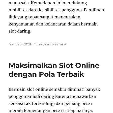
mana saja. Kemudahan ini mendukung
mobilitas dan fleksibilitas pengguna. Pemilihan
link yang tepat sangat menentukan
kenyamanan dan kelancaran dalam bermain
slot daring.
Posted
on
March 31, 2026
Leave a comment
on
Slot
Dana
5K
Maksimalkan Slot Online
dengan
Fitur
dengan Pola Terbaik
Scatter
Terbaru
dan
Bermain slot online semakin diminati banyak
Terbaik
penggemar judi daring karena menawarkan
sensasi tak tertandingi dan peluang besar
meraih kemenangan besar setiap harinya.