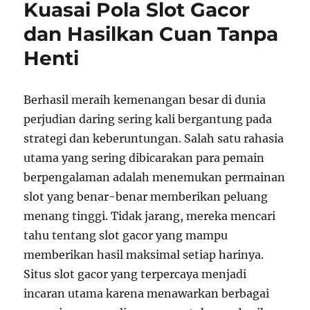
Kuasai Pola Slot Gacor
Membuat
Situs
dan Hasilkan Cuan Tanpa
Gacor
Henti
Tetap
Eksis
di
Tengah
Berhasil meraih kemenangan besar di dunia
Kompetisi
perjudian daring sering kali bergantung pada
strategi dan keberuntungan. Salah satu rahasia
utama yang sering dibicarakan para pemain
berpengalaman adalah menemukan permainan
slot yang benar-benar memberikan peluang
menang tinggi. Tidak jarang, mereka mencari
tahu tentang slot gacor yang mampu
memberikan hasil maksimal setiap harinya.
Situs slot gacor yang terpercaya menjadi
incaran utama karena menawarkan berbagai