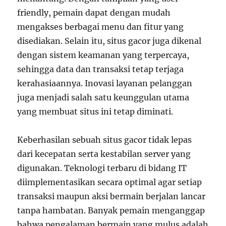
friendly, pemain dapat dengan mudah
mengakses berbagai menu dan fitur yang
disediakan. Selain itu, situs gacor juga dikenal
dengan sistem keamanan yang terpercaya,
sehingga data dan transaksi tetap terjaga
kerahasiaannya. Inovasi layanan pelanggan
juga menjadi salah satu keunggulan utama
yang membuat situs ini tetap diminati.
Keberhasilan sebuah situs gacor tidak lepas
dari kecepatan serta kestabilan server yang
digunakan. Teknologi terbaru di bidang IT
diimplementasikan secara optimal agar setiap
transaksi maupun aksi bermain berjalan lancar
tanpa hambatan. Banyak pemain menganggap
bahwa pengalaman bermain yang mulus adalah