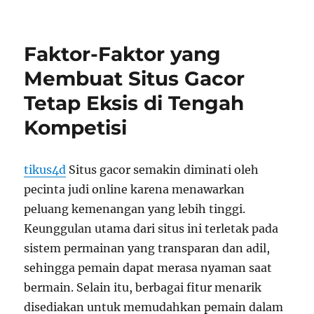
on
Perjalanan
Situs
Gacor
Faktor-Faktor yang
Menuju
Popularitas
Membuat Situs Gacor
Global
Tetap Eksis di Tengah
Kompetisi
tikus4d
Situs gacor semakin diminati oleh
pecinta judi online karena menawarkan
peluang kemenangan yang lebih tinggi.
Keunggulan utama dari situs ini terletak pada
sistem permainan yang transparan dan adil,
sehingga pemain dapat merasa nyaman saat
bermain. Selain itu, berbagai fitur menarik
disediakan untuk memudahkan pemain dalam