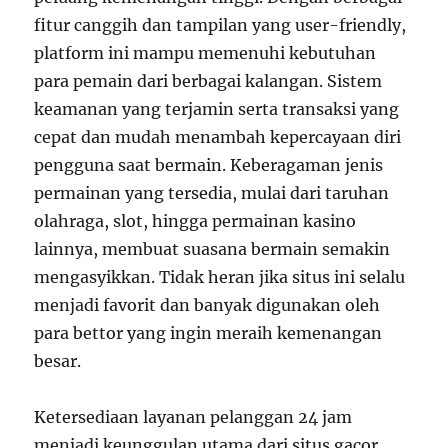
fitur canggih dan tampilan yang user-friendly,
platform ini mampu memenuhi kebutuhan
para pemain dari berbagai kalangan. Sistem
keamanan yang terjamin serta transaksi yang
cepat dan mudah menambah kepercayaan diri
pengguna saat bermain. Keberagaman jenis
permainan yang tersedia, mulai dari taruhan
olahraga, slot, hingga permainan kasino
lainnya, membuat suasana bermain semakin
mengasyikkan. Tidak heran jika situs ini selalu
menjadi favorit dan banyak digunakan oleh
para bettor yang ingin meraih kemenangan
besar.
Ketersediaan layanan pelanggan 24 jam
menjadi keunggulan utama dari situs gacor.