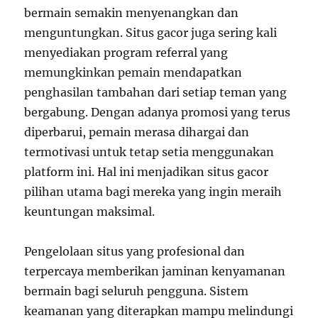
bermain semakin menyenangkan dan
menguntungkan. Situs gacor juga sering kali
menyediakan program referral yang
memungkinkan pemain mendapatkan
penghasilan tambahan dari setiap teman yang
bergabung. Dengan adanya promosi yang terus
diperbarui, pemain merasa dihargai dan
termotivasi untuk tetap setia menggunakan
platform ini. Hal ini menjadikan situs gacor
pilihan utama bagi mereka yang ingin meraih
keuntungan maksimal.
Pengelolaan situs yang profesional dan
terpercaya memberikan jaminan kenyamanan
bermain bagi seluruh pengguna. Sistem
keamanan yang diterapkan mampu melindungi