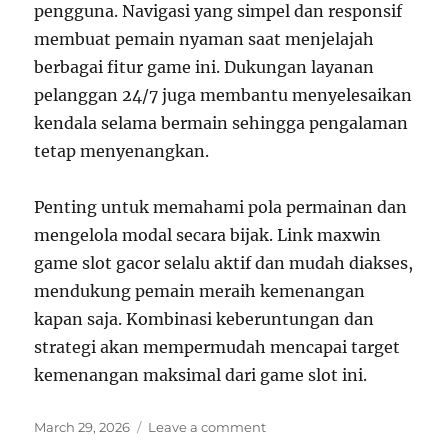
pengguna. Navigasi yang simpel dan responsif
membuat pemain nyaman saat menjelajah
berbagai fitur game ini. Dukungan layanan
pelanggan 24/7 juga membantu menyelesaikan
kendala selama bermain sehingga pengalaman
tetap menyenangkan.
Penting untuk memahami pola permainan dan
mengelola modal secara bijak. Link maxwin
game slot gacor selalu aktif dan mudah diakses,
mendukung pemain meraih kemenangan
kapan saja. Kombinasi keberuntungan dan
strategi akan mempermudah mencapai target
kemenangan maksimal dari game slot ini.
Posted
on
March 29, 2026
Leave a comment
on
Situs