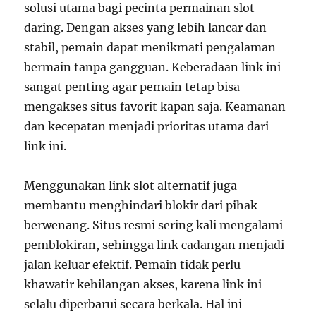
solusi utama bagi pecinta permainan slot
daring. Dengan akses yang lebih lancar dan
stabil, pemain dapat menikmati pengalaman
bermain tanpa gangguan. Keberadaan link ini
sangat penting agar pemain tetap bisa
mengakses situs favorit kapan saja. Keamanan
dan kecepatan menjadi prioritas utama dari
link ini.
Menggunakan link slot alternatif juga
membantu menghindari blokir dari pihak
berwenang. Situs resmi sering kali mengalami
pemblokiran, sehingga link cadangan menjadi
jalan keluar efektif. Pemain tidak perlu
khawatir kehilangan akses, karena link ini
selalu diperbarui secara berkala. Hal ini