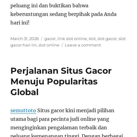
peluang ini dan buktikan bahwa
keberuntungan sedang berpihak pada Anda
hari ini!
Posted
Tags
March 31, 2026
gacor
,
link slot online
,
slot
,
slot gacor
,
slot
on
on
gacor hari ini
,
slot online
Leave a comment
Maksimalkan
Slot
Online
Perjalanan Situs Gacor
dengan
Pola
Menuju Popularitas
Terbaik
Global
semuttoto
Situs gacor kini menjadi pilihan
utama bagi para pecinta judi online yang
menginginkan pengalaman terbaik dan
peluang kemenangan tinggi. Dengan berbagai