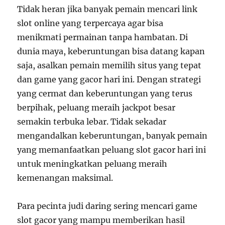
Tidak heran jika banyak pemain mencari link
slot online yang terpercaya agar bisa
menikmati permainan tanpa hambatan. Di
dunia maya, keberuntungan bisa datang kapan
saja, asalkan pemain memilih situs yang tepat
dan game yang gacor hari ini. Dengan strategi
yang cermat dan keberuntungan yang terus
berpihak, peluang meraih jackpot besar
semakin terbuka lebar. Tidak sekadar
mengandalkan keberuntungan, banyak pemain
yang memanfaatkan peluang slot gacor hari ini
untuk meningkatkan peluang meraih
kemenangan maksimal.
Para pecinta judi daring sering mencari game
slot gacor yang mampu memberikan hasil