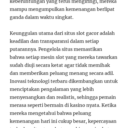
keberuntungan yang terus mengiringi, mereka
mampu mengumpulkan kemenangan berlipat
ganda dalam waktu singkat.
Keunggulan utama dari situs slot gacor adalah
keadilan dan transparansi dalam setiap
putarannya. Pengelola situs memastikan
bahwa setiap mesin slot yang mereka tawarkan
sudah diuji secara ketat agar tidak memihak
dan memberikan peluang menang secara adil.
Inovasi teknologi terbaru dikembangkan untuk
menciptakan pengalaman yang lebih
menyenangkan dan realistis, sehingga pemain
merasa seperti bermain di kasino nyata. Ketika
mereka mengetahui bahwa peluang
kemenangan hari ini cukup besar, kepercayaan