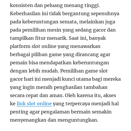
konsisten dan peluang menang tinggi.
Keberhasilan ini tidak bergantung sepenuhnya
pada keberuntungan semata, melainkan juga
pada pemilihan mesin yang sedang gacor dan
tampilkan fitur menarik. Saat ini, banyak
platform slot online yang menawarkan
berbagai pilihan game yang dirancang agar
pemain bisa mendapatkan keberuntungan
dengan lebih mudah. Pemilihan game slot
gacor hari ini menjadi kunci utama bagi mereka
yang ingin meraih penghasilan tambahan
secara cepat dan aman. Oleh karena itu, akses
ke
link slot online
yang terpercaya menjadi hal
penting agar pengalaman bermain semakin
menyenangkan dan menguntungkan.