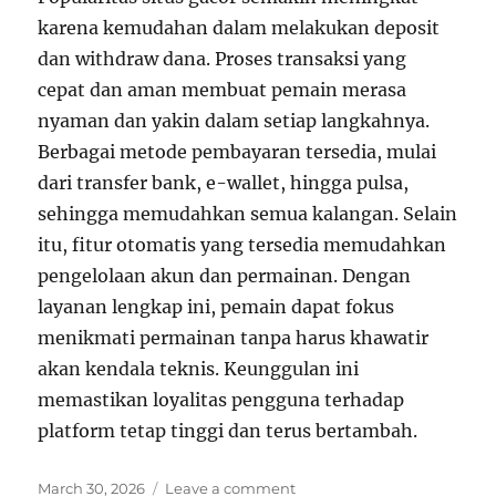
karena kemudahan dalam melakukan deposit
dan withdraw dana. Proses transaksi yang
cepat dan aman membuat pemain merasa
nyaman dan yakin dalam setiap langkahnya.
Berbagai metode pembayaran tersedia, mulai
dari transfer bank, e-wallet, hingga pulsa,
sehingga memudahkan semua kalangan. Selain
itu, fitur otomatis yang tersedia memudahkan
pengelolaan akun dan permainan. Dengan
layanan lengkap ini, pemain dapat fokus
menikmati permainan tanpa harus khawatir
akan kendala teknis. Keunggulan ini
memastikan loyalitas pengguna terhadap
platform tetap tinggi dan terus bertambah.
Posted
on
March 30, 2026
Leave a comment