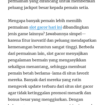
permainan yang dirancang untuk memberikan
peluang jackpot besar kepada pemain setia.
Mengapa banyak pemain lebih memilih
permainan
slot gacor hari ini
dibandingkan
jenis game lainnya? Jawabannya simpel—
karena fitur inovatif dan peluang mendapatkan
kemenangan beruntun sangat tinggi. Berbeda
dari permainan lain, slot gacor menyajikan
pengalaman bermain yang mengasyikkan
sekaligus menantang, sehingga membuat
pemain betah berlama-lama di situs favorit
mereka. Banyak dari mereka yang rutin
mengecek update terbaru dari situs slot gacor
agar tidak ketinggalan promosi menarik dan
bonus besar yang menggiurkan. Dengan