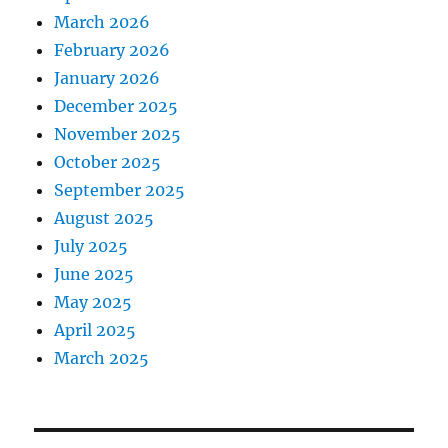
March 2026
February 2026
January 2026
December 2025
November 2025
October 2025
September 2025
August 2025
July 2025
June 2025
May 2025
April 2025
March 2025