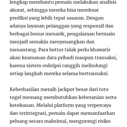
lengkap membantu pemain melakukan analisis
akurat, sehingga mereka bisa membuat
prediksi yang lebih tepat sasaran. Dengan
adanya layanan pelanggan yang responsif dan
berbagai bonus menarik, pengalaman bermain
menjadi semakin menyenangkan dan
menantang. Para bettor tidak perlu khawatir
akan keamanan data pribadi maupun transaksi,
karena sistem enkripsi canggih melindungi
setiap langkah mereka selama bertransaksi.
Keberhasilan meraih jackpot besar dari toto
togel memang membutuhkan keberanian serta
ketekunan. Melalui platform yang terpercaya
dan terintegrasi, pemain dapat memanfaatkan
peluang secara maksimal, mengurangi risiko