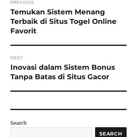
PREVIOUS
navigation
Temukan Sistem Menang
Previous
post:
Terbaik di Situs Togel Online
Favorit
NEXT
Inovasi dalam Sistem Bonus
Next
post:
Tanpa Batas di Situs Gacor
Search
SEARCH