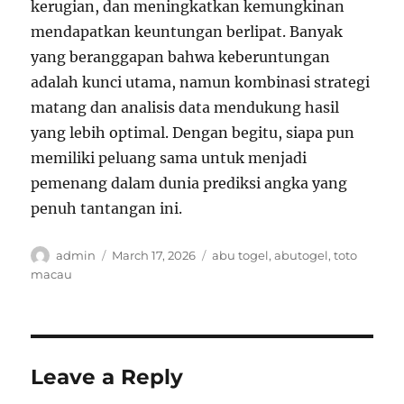
kerugian, dan meningkatkan kemungkinan
mendapatkan keuntungan berlipat. Banyak
yang beranggapan bahwa keberuntungan
adalah kunci utama, namun kombinasi strategi
matang dan analisis data mendukung hasil
yang lebih optimal. Dengan begitu, siapa pun
memiliki peluang sama untuk menjadi
pemenang dalam dunia prediksi angka yang
penuh tantangan ini.
Author
Posted
Tags
admin
March 17, 2026
abu togel
,
abutogel
,
toto
on
macau
Leave a Reply