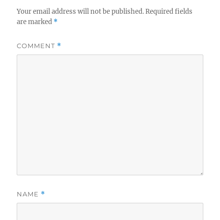
Your email address will not be published.
Required fields
are marked
*
COMMENT
*
NAME
*