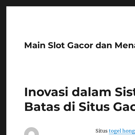
Main Slot Gacor dan Men
Inovasi dalam Si
Batas di Situs Ga
Situs
togel hon