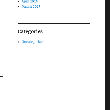
April 2025
n
March 2025
a
Categories
Uncategorized