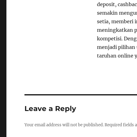
deposit, cashb
semakin mengunt
setia, memberi in
meningkatkan p
kompetisi. Deng
menjadi piliha
taruhan online
Leave a Reply
Your email address will not be published.
Required fields