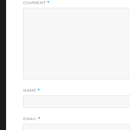
COMMENT
*
NAME
*
EMAIL
*