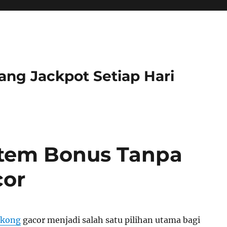
ang Jackpot Setiap Hari
stem Bonus Tanpa
cor
gkong
gacor menjadi salah satu pilihan utama bagi