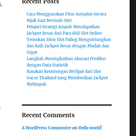
Recent Posts
.
Cara Menggunakan Fitur Autoplay Secara
Bijak Saat Bermain Slot
Pelajari Strategi Ampuh Mendapatkan
Jackpot Besar dari Para Ahli Slot Online
Temukan Situs Slot Paling Menguntungkan
dan Raih Jackpot Besar dengan Mudah dan
Cepat
g
Langkah Meningkatkan Akurasi Prediksi
dengan Data Statistik
Rasakan Keuntungan Berlipat dari Slot
Gacor Thailand yang Memberikan Jackpot
Melimpah
g
Recent Comments
A WordPress Commenter
on
Hello world!