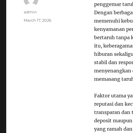
penggemar taru
Author
admin
Dengan berbagai
Posted
March 17, 2026
memenuhi kebut
on
kenyamanan pen
bertaruh tanpa 
itu, keberagama
hiburan sekalig
stabil dan res
menyenangkan d
memasang taru
Faktor utama ya
reputasi dan ke
transparan dan 
deposit maupun 
yang ramah dan 