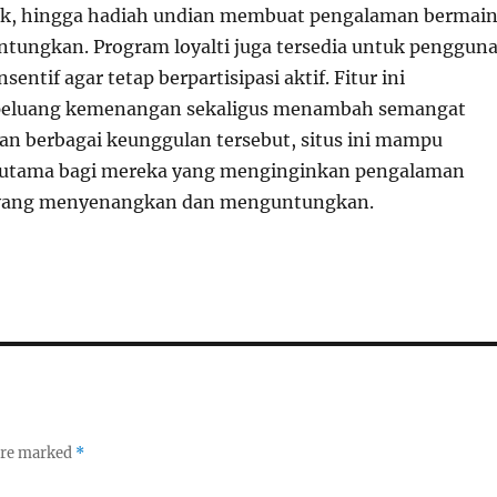
ack, hingga hadiah undian membuat pengalaman bermai
ungkan. Program loyalti juga tersedia untuk penggun
sentif agar tetap berpartisipasi aktif. Fitur ini
eluang kemenangan sekaligus menambah semangat
an berbagai keunggulan tersebut, situs ini mampu
n utama bagi mereka yang menginginkan pengalaman
 yang menyenangkan dan menguntungkan.
 are marked
*