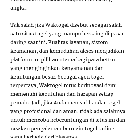
angka.
Tak salah jika Waktogel disebut sebagai salah
satu situs togel yang mampu bersaing di pasar
daring saat ini. Kualitas layanan, sistem
keamanan, dan kemudahan akses menjadikan
platform ini pilihan utama bagi para bettor
yang menginginkan kenyamanan dan
keuntungan besar. Sebagai agen togel
terpercaya, Waktogel terus berinovasi demi
memenuhi kebutuhan dan harapan setiap
pemain. Jadi, jika Anda mencari bandar togel
yang profesional dan aman, tidak ada salahnya
untuk mencoba keberuntungan di situs ini dan
rasakan pengalaman bermain togel online
yang berbeda dari biasanya.