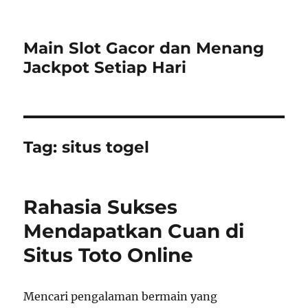
Main Slot Gacor dan Menang
Jackpot Setiap Hari
Tag:
situs togel
Rahasia Sukses
Mendapatkan Cuan di
Situs Toto Online
Mencari pengalaman bermain yang