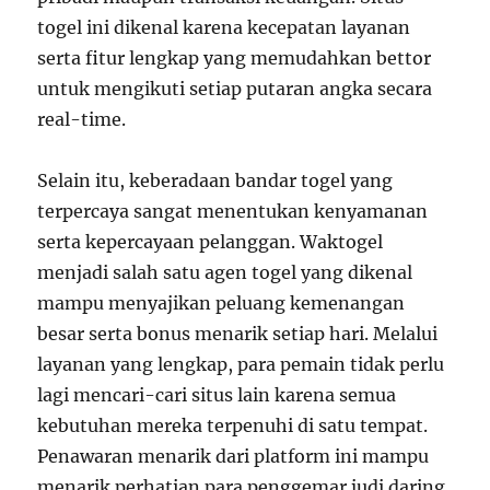
togel ini dikenal karena kecepatan layanan
serta fitur lengkap yang memudahkan bettor
untuk mengikuti setiap putaran angka secara
real-time.
Selain itu, keberadaan bandar togel yang
terpercaya sangat menentukan kenyamanan
serta kepercayaan pelanggan. Waktogel
menjadi salah satu agen togel yang dikenal
mampu menyajikan peluang kemenangan
besar serta bonus menarik setiap hari. Melalui
layanan yang lengkap, para pemain tidak perlu
lagi mencari-cari situs lain karena semua
kebutuhan mereka terpenuhi di satu tempat.
Penawaran menarik dari platform ini mampu
menarik perhatian para penggemar judi daring,