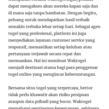
dapat mengakses akun mereka kapan saja dan
di mana saja tanpa hambatan. Dengan begitu,
peluang untuk mendapatkan hasil terbaik
semakin terbuka lebar setiap hari. Sebagai agen
togel yang profesional, platform ini juga
menyediakan layanan customer service yang
responsif, memastikan setiap keluhan atau
pertanyaan terjawab secara cepat dan
memuaskan. Hal ini membuat Waktogel
menjadi destinasi utama bagi para penggemar
togel online yang mengincar keberuntungan.
Bersama situs togel yang terpercaya, bettor
tidak perlu khawatir akan risiko penipuan
ataupun data pribadi yang bocor. Waktogel
memahami pentingnya kepercayaan, sehingga