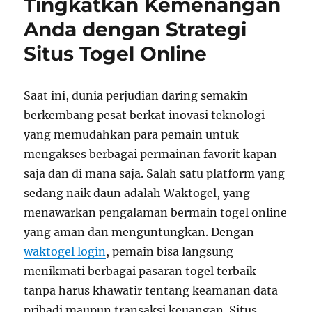
Tingkatkan Kemenangan
dengan
Data
Anda dengan Strategi
Lengkap
Situs Togel Online
&
Akurat
Saat ini, dunia perjudian daring semakin
berkembang pesat berkat inovasi teknologi
yang memudahkan para pemain untuk
mengakses berbagai permainan favorit kapan
saja dan di mana saja. Salah satu platform yang
sedang naik daun adalah Waktogel, yang
menawarkan pengalaman bermain togel online
yang aman dan menguntungkan. Dengan
waktogel login
, pemain bisa langsung
menikmati berbagai pasaran togel terbaik
tanpa harus khawatir tentang keamanan data
pribadi maupun transaksi keuangan. Situs