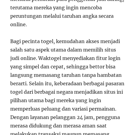
terutama mereka yang ingin mencoba
peruntungan melalui taruhan angka secara
online.
Bagi pecinta togel, kemudahan akses menjadi
salah satu aspek utama dalam memilih situs
judi online. Waktogel menyediakan fitur login
yang simpel dan cepat, sehingga bettor bisa
langsung memasang taruhan tanpa hambatan
berarti. Selain itu, keberadaan berbagai pasaran
togel dari berbagai negara menjadikan situs ini
pilihan utama bagi mereka yang ingin
memperluas peluang dan variasi permainan.
Dengan layanan pelanggan 24 jam, pengguna
merasa didukung dan merasa aman saat
melakukan transaksi maupun memasang