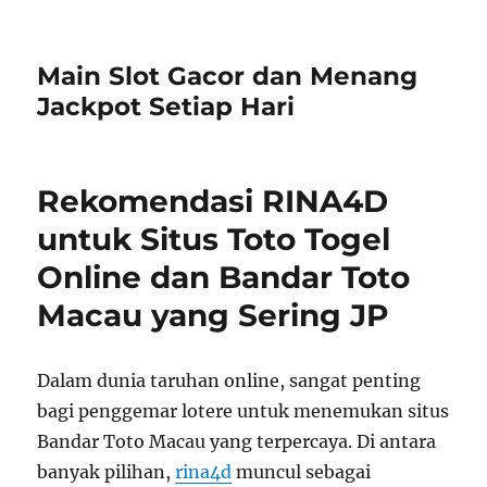
Main Slot Gacor dan Menang
Jackpot Setiap Hari
Rekomendasi RINA4D
untuk Situs Toto Togel
Online dan Bandar Toto
Macau yang Sering JP
Dalam dunia taruhan online, sangat penting
bagi penggemar lotere untuk menemukan situs
Bandar Toto Macau yang terpercaya. Di antara
banyak pilihan,
rina4d
muncul sebagai