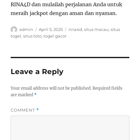
RINA4D dan mulailah perjalanan Anda untuk
meraih jackpot dengan aman dan nyaman.
Author
Posted
Tags
admin
April 5, 2025
rina4d
,
situs macau
,
situs
on
togel
,
situs toto
,
togel gacor
Leave a Reply
Your email address will not be published.
Required fields
are marked
*
COMMENT
*