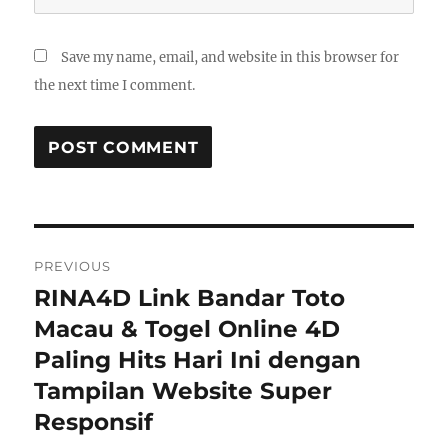
Save my name, email, and website in this browser for
the next time I comment.
Post
PREVIOUS
navigation
RINA4D Link Bandar Toto
Previous
post:
Macau & Togel Online 4D
Paling Hits Hari Ini dengan
Tampilan Website Super
Responsif