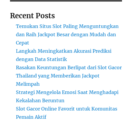
Recent Posts
Temukan Situs Slot Paling Menguntungkan
dan Raih Jackpot Besar dengan Mudah dan
Cepat
Langkah Meningkatkan Akurasi Prediksi
dengan Data Statistik
Rasakan Keuntungan Berlipat dari Slot Gacor
Thailand yang Memberikan Jackpot
Melimpah
Strategi Mengelola Emosi Saat Menghadapi
Kekalahan Beruntun
Slot Gacor Online Favorit untuk Komunitas
Pemain Aktif