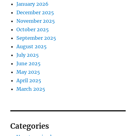
January 2026
December 2025
November 2025
October 2025
September 2025
August 2025
July 2025
June 2025
May 2025
April 2025
March 2025
Categories