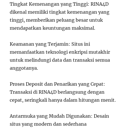
Tingkat Kemenangan yang Tinggi: RINA4D
dikenal memiliki tingkat kemenangan yang
tinggi, memberikan peluang besar untuk
mendapatkan keuntungan maksimal.
Keamanan yang Terjamin: Situs ini
memanfaatkan teknologi enkripsi mutakhir
untuk melindungi data dan transaksi semua
anggotanya.
Proses Deposit dan Penarikan yang Cepat:
Transaksi di RINA4D berlangsung dengan
cepat, seringkali hanya dalam hitungan menit.
Antarmuka yang Mudah Digunakan: Desain
situs yang modern dan sederhana