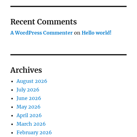
Recent Comments
A WordPress Commenter
on
Hello world!
Archives
August 2026
July 2026
June 2026
May 2026
April 2026
March 2026
February 2026