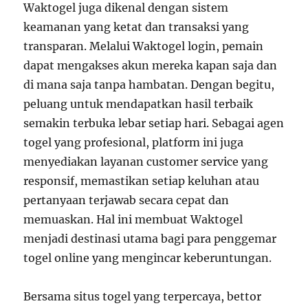
Waktogel juga dikenal dengan sistem
keamanan yang ketat dan transaksi yang
transparan. Melalui Waktogel login, pemain
dapat mengakses akun mereka kapan saja dan
di mana saja tanpa hambatan. Dengan begitu,
peluang untuk mendapatkan hasil terbaik
semakin terbuka lebar setiap hari. Sebagai agen
togel yang profesional, platform ini juga
menyediakan layanan customer service yang
responsif, memastikan setiap keluhan atau
pertanyaan terjawab secara cepat dan
memuaskan. Hal ini membuat Waktogel
menjadi destinasi utama bagi para penggemar
togel online yang mengincar keberuntungan.
Bersama situs togel yang terpercaya, bettor