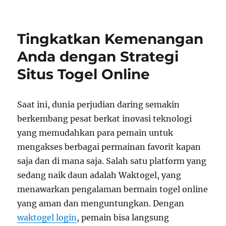
Bandar
Togel
Online
Tingkatkan Kemenangan
dengan
Data
Anda dengan Strategi
Lengkap
Situs Togel Online
&
Akurat
Saat ini, dunia perjudian daring semakin
berkembang pesat berkat inovasi teknologi
yang memudahkan para pemain untuk
mengakses berbagai permainan favorit kapan
saja dan di mana saja. Salah satu platform yang
sedang naik daun adalah Waktogel, yang
menawarkan pengalaman bermain togel online
yang aman dan menguntungkan. Dengan
waktogel login
, pemain bisa langsung