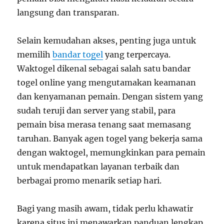
langsung dan transparan.
Selain kemudahan akses, penting juga untuk
memilih
bandar togel
yang terpercaya.
Waktogel dikenal sebagai salah satu bandar
togel online yang mengutamakan keamanan
dan kenyamanan pemain. Dengan sistem yang
sudah teruji dan server yang stabil, para
pemain bisa merasa tenang saat memasang
taruhan. Banyak agen togel yang bekerja sama
dengan waktogel, memungkinkan para pemain
untuk mendapatkan layanan terbaik dan
berbagai promo menarik setiap hari.
Bagi yang masih awam, tidak perlu khawatir
karena situs ini menawarkan panduan lengkap