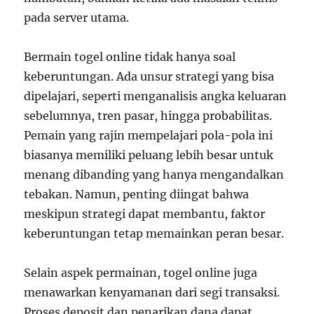
pada server utama.
Bermain togel online tidak hanya soal
keberuntungan. Ada unsur strategi yang bisa
dipelajari, seperti menganalisis angka keluaran
sebelumnya, tren pasar, hingga probabilitas.
Pemain yang rajin mempelajari pola-pola ini
biasanya memiliki peluang lebih besar untuk
menang dibanding yang hanya mengandalkan
tebakan. Namun, penting diingat bahwa
meskipun strategi dapat membantu, faktor
keberuntungan tetap memainkan peran besar.
Selain aspek permainan, togel online juga
menawarkan kenyamanan dari segi transaksi.
Proses deposit dan penarikan dana dapat