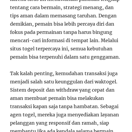
tentang cara bermain, strategi menang, dan
tips aman dalam memasang taruhan. Dengan
demikian, pemain bisa lebih percaya diri dan
fokus pada permainan tanpa harus bingung
mencari-cari informasi di tempat lain. Melalui
situs togel terpercaya ini, semua kebutuhan
pemain bisa terpenuhi dalam satu genggaman.
Tak kalah penting, kemudahan transaksi juga
menjadi salah satu keunggulan dari waktogel.
Sistem deposit dan withdraw yang cepat dan
aman membuat pemain bisa melakukan
transaksi kapan saja tanpa hambatan. Sebagai
agen togel, mereka juga menyediakan layanan
pelanggan yang responsif dan ramah, siap
membantu jika ada kendala selama bermain.