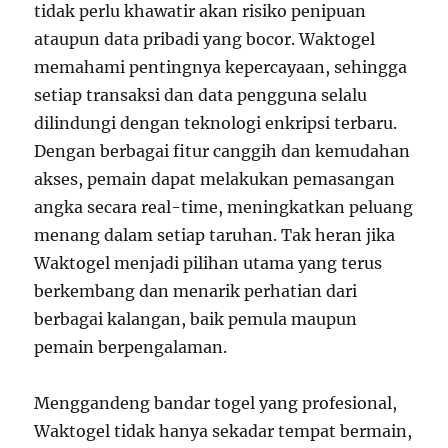
tidak perlu khawatir akan risiko penipuan
ataupun data pribadi yang bocor. Waktogel
memahami pentingnya kepercayaan, sehingga
setiap transaksi dan data pengguna selalu
dilindungi dengan teknologi enkripsi terbaru.
Dengan berbagai fitur canggih dan kemudahan
akses, pemain dapat melakukan pemasangan
angka secara real-time, meningkatkan peluang
menang dalam setiap taruhan. Tak heran jika
Waktogel menjadi pilihan utama yang terus
berkembang dan menarik perhatian dari
berbagai kalangan, baik pemula maupun
pemain berpengalaman.
Menggandeng bandar togel yang profesional,
Waktogel tidak hanya sekadar tempat bermain,