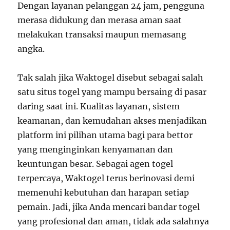
Dengan layanan pelanggan 24 jam, pengguna
merasa didukung dan merasa aman saat
melakukan transaksi maupun memasang
angka.
Tak salah jika Waktogel disebut sebagai salah
satu situs togel yang mampu bersaing di pasar
daring saat ini. Kualitas layanan, sistem
keamanan, dan kemudahan akses menjadikan
platform ini pilihan utama bagi para bettor
yang menginginkan kenyamanan dan
keuntungan besar. Sebagai agen togel
terpercaya, Waktogel terus berinovasi demi
memenuhi kebutuhan dan harapan setiap
pemain. Jadi, jika Anda mencari bandar togel
yang profesional dan aman, tidak ada salahnya