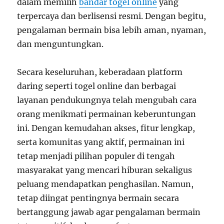
dalam memilih
bandar togel online
yang
terpercaya dan berlisensi resmi. Dengan begitu,
pengalaman bermain bisa lebih aman, nyaman,
dan menguntungkan.
Secara keseluruhan, keberadaan platform
daring seperti togel online dan berbagai
layanan pendukungnya telah mengubah cara
orang menikmati permainan keberuntungan
ini. Dengan kemudahan akses, fitur lengkap,
serta komunitas yang aktif, permainan ini
tetap menjadi pilihan populer di tengah
masyarakat yang mencari hiburan sekaligus
peluang mendapatkan penghasilan. Namun,
tetap diingat pentingnya bermain secara
bertanggung jawab agar pengalaman bermain