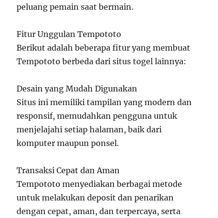
peluang pemain saat bermain.
Fitur Unggulan Tempototo
Berikut adalah beberapa fitur yang membuat
Tempototo berbeda dari situs togel lainnya:
Desain yang Mudah Digunakan
Situs ini memiliki tampilan yang modern dan
responsif, memudahkan pengguna untuk
menjelajahi setiap halaman, baik dari
komputer maupun ponsel.
Transaksi Cepat dan Aman
Tempototo menyediakan berbagai metode
untuk melakukan deposit dan penarikan
dengan cepat, aman, dan terpercaya, serta