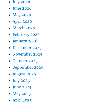
July 2026
June 2026
May 2026
April 2026
March 2026
February 2026
January 2026
December 2025
November 2025
October 2025
September 2025
August 2025
July 2025
June 2025
May 2025
April 2025