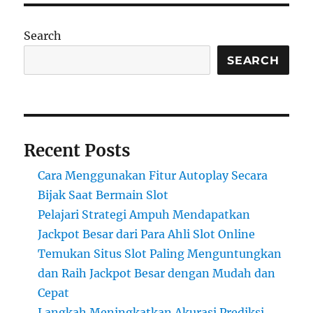
Search
SEARCH
Recent Posts
Cara Menggunakan Fitur Autoplay Secara
Bijak Saat Bermain Slot
Pelajari Strategi Ampuh Mendapatkan
Jackpot Besar dari Para Ahli Slot Online
Temukan Situs Slot Paling Menguntungkan
dan Raih Jackpot Besar dengan Mudah dan
Cepat
Langkah Meningkatkan Akurasi Prediksi