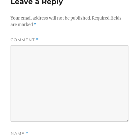
Leave a Reply
Your email address will not be published.
Required fields
are marked
*
COMMENT
*
NAME
*