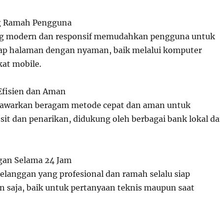
g Ramah Pengguna
ang modern dan responsif memudahkan pengguna untuk
iap halaman dengan nyaman, baik melalui komputer
at mobile.
Efisien dan Aman
warkan beragam metode cepat dan aman untuk
it dan penarikan, didukung oleh berbagai bank lokal d
gan Selama 24 Jam
langgan yang profesional dan ramah selalu siap
saja, baik untuk pertanyaan teknis maupun saat