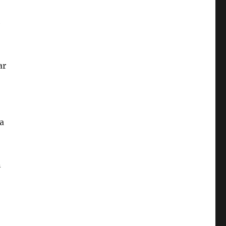
e
ar
a
n