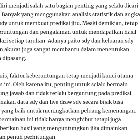
diri menjadi salah satu bagian penting yang selalu dicari
r. Banyak yang menggunakan analisis statistik dan angk
sdy untuk membuat prediksi jitu. Meski demikian, tetap
eruntungan dan pengalaman untuk mendapatkan hasil
ari setiap taruhan. Adanya paito sdy dan keluaran sdy
an akurat juga sangat membantu dalam menentukan
 dipasang.
knis, faktor keberuntungan tetap menjadi kunci utama
ini. Oleh karena itu, penting untuk selalu bermain
ung jawab dan tidak terlalu bergantung pada prediksi
akan data sdy dan live draw sdy secara bijak bisa
i yang baik untuk meningkatkan peluang kemenangan.
permainan ini tidak hanya menghibur tetapi juga
berikan hasil yang menguntungkan jika dimainkan
an penuh perhitungan.