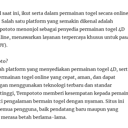
l saat ini, ikut serta dalam permainan togel secara onlin
Salah satu platform yang semakin dikenal adalah
pototo menonjol sebagai penyedia permainan togel 4D
line, menawarkan layanan terpercaya khusus untuk pas
DY).
oto?
h platform yang menyediakan permainan togel 4D, sert
ermainan togel online yang cepat, aman, dan dapat
gan menggunakan teknologi terbaru dan standar
tinggi, Tempototo memberi kesempatan kepada pemai
 pengalaman bermain togel dengan nyaman. Situs ini
 semua pengguna, baik pendatang baru maupun yang
 merasa betah berlama-lama.