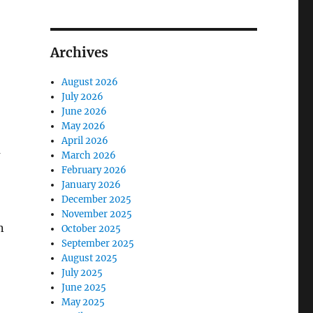
Archives
August 2026
July 2026
June 2026
May 2026
April 2026
a
March 2026
February 2026
January 2026
December 2025
November 2025
n
October 2025
September 2025
August 2025
July 2025
June 2025
May 2025