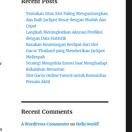
Recent Posts
Temukan Situs Slot Paling Menguntungkan
dan Raih Jackpot Besar dengan Mudah dan
Cepat
Langkah Meningkatkan Akurasi Prediksi
dengan Data Statistik
Rasakan Keuntungan Berlipat dari Slot
Gacor Thailand yang Memberikan Jackpot
Melimpah
w
Strategi Mengelola Emosi Saat Menghadapi
Kekalahan Beruntun
Slot Gacor Online Favorit untuk Komunitas
Pemain Aktif
Recent Comments
A WordPress Commenter
on
Hello world!
a