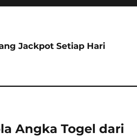
ang Jackpot Setiap Hari
a Angka Togel dari