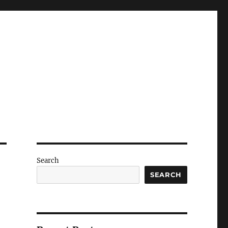
Search
SEARCH