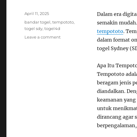
Posted
April 11, 2025
Dalam era digita
on
Tags
bandar togel
,
tempototo
,
semakin mudah. 
togel sdy
,
togel4d
tempototo
. Tem
on
Leave a comment
dalam format on
Tempototo
togel Sydney (S
Sajikan
Togel
Sydney
Apa Itu Tempot
Online
Tempototo adala
dengan
Sistem
beragam jenis p
Aman
diandalkan. Den
dan
keamanan yang 
Adil
untuk menikmati
dirancang agar
berpengalaman,