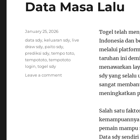
Data Masa Lalu
Posted
January 25, 2026
Togel telah menj
on
Tags
data sdy
,
keluaran sdy
,
live
Indonesia dan b
draw sdy
,
paito sdy
,
melalui platfor
prediksi sdy
,
tempo toto
,
taruhan ini dem
tempototo
,
tempototo
login
,
togel sdy
menawarkan laya
on
Leave a comment
sdy yang selalu 
Tips
sangat membantu
Membaca
meningkatkan p
Pola
Angka
Togel
Salah satu fakt
dari
kemampuannya m
Data
Masa
pemain mampu me
Lalu
Data sdy sendiri