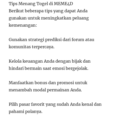
Tips Menang Togel di MEME4D
Berikut beberapa tips yang dapat Anda
gunakan untuk meningkatkan peluang
kemenangan:
Gunakan strategi prediksi dari forum atau
komunitas terpercaya.
Kelola keuangan Anda dengan bijak dan
hindari bermain saat emosi bergejolak.
Manfaatkan bonus dan promosi untuk
menambah modal permainan Anda.
Pilih pasar favorit yang sudah Anda kenal dan
pahami polanya.