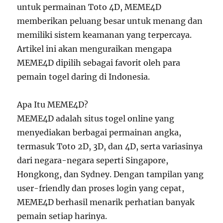
untuk permainan Toto 4D, MEME4D
memberikan peluang besar untuk menang dan
memiliki sistem keamanan yang terpercaya.
Artikel ini akan menguraikan mengapa
MEME4D dipilih sebagai favorit oleh para
pemain togel daring di Indonesia.
Apa Itu MEME4D?
MEME4D adalah situs togel online yang
menyediakan berbagai permainan angka,
termasuk Toto 2D, 3D, dan 4D, serta variasinya
dari negara-negara seperti Singapore,
Hongkong, dan Sydney. Dengan tampilan yang
user-friendly dan proses login yang cepat,
MEME4D berhasil menarik perhatian banyak
pemain setiap harinya.