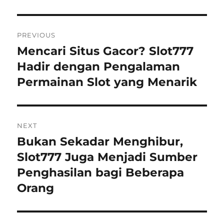
Post
PREVIOUS
navigation
Mencari Situs Gacor? Slot777
Previous
post:
Hadir dengan Pengalaman
Permainan Slot yang Menarik
NEXT
Bukan Sekadar Menghibur,
Next
post:
Slot777 Juga Menjadi Sumber
Penghasilan bagi Beberapa
Orang