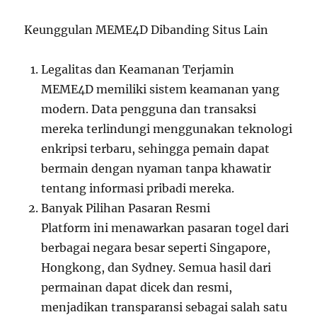
Keunggulan MEME4D Dibanding Situs Lain
Legalitas dan Keamanan Terjamin
MEME4D memiliki sistem keamanan yang
modern. Data pengguna dan transaksi
mereka terlindungi menggunakan teknologi
enkripsi terbaru, sehingga pemain dapat
bermain dengan nyaman tanpa khawatir
tentang informasi pribadi mereka.
Banyak Pilihan Pasaran Resmi
Platform ini menawarkan pasaran togel dari
berbagai negara besar seperti Singapore,
Hongkong, dan Sydney. Semua hasil dari
permainan dapat dicek dan resmi,
menjadikan transparansi sebagai salah satu