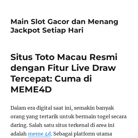
Main Slot Gacor dan Menang
Jackpot Setiap Hari
Situs Toto Macau Resmi
dengan Fitur Live Draw
Tercepat: Cuma di
MEME4D
Dalam era digital saat ini, semakin banyak
orang yang tertarik untuk bermain togel secara
daring. Salah satu situs terkenal di area ini
adalah
meme 4d
. Sebagai platform utama