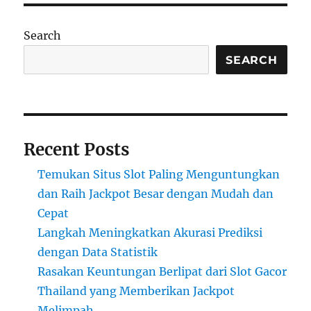
Search
SEARCH
Recent Posts
Temukan Situs Slot Paling Menguntungkan
dan Raih Jackpot Besar dengan Mudah dan
Cepat
Langkah Meningkatkan Akurasi Prediksi
dengan Data Statistik
Rasakan Keuntungan Berlipat dari Slot Gacor
Thailand yang Memberikan Jackpot
Melimpah