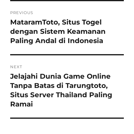
Post
PREVIOUS
navigation
MataramToto, Situs Togel
Previous
post:
dengan Sistem Keamanan
Paling Andal di Indonesia
NEXT
Jelajahi Dunia Game Online
Next
post:
Tanpa Batas di Tarungtoto,
Situs Server Thailand Paling
Ramai