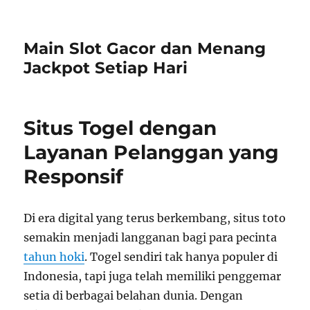
Main Slot Gacor dan Menang
Jackpot Setiap Hari
Situs Togel dengan
Layanan Pelanggan yang
Responsif
Di era digital yang terus berkembang, situs toto
semakin menjadi langganan bagi para pecinta
tahun hoki
. Togel sendiri tak hanya populer di
Indonesia, tapi juga telah memiliki penggemar
setia di berbagai belahan dunia. Dengan