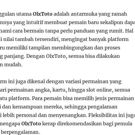
nggulan utama
OlxToto
adalah antarmuka yang ramah
nnya yang intuitif membuat pemain baru sekalipun dap
mi cara bermain tanpa perlu panduan yang rumit. Hal
di nilai tambah tersendiri, mengingat banyak platform
tru memiliki tampilan membingungkan dan proses
g panjang. Dengan OlxToto, semua bisa dilakukan
an mudah.
form ini juga dikenal dengan variasi permainan yang
ari permainan angka, kartu, hingga slot online, semua
satu platform. Para pemain bisa memilih jenis permainan
nsi dan kemampuan mereka, sehingga pengalaman
 lebih personal dan menyenangkan. Fleksibilitas ini jug
 mengapa
OlxToto
kerap direkomendasikan bagi pemula
 berpengalaman.