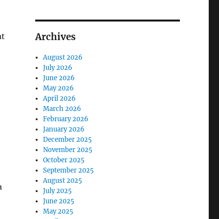
Archives
at
August 2026
July 2026
June 2026
May 2026
April 2026
March 2026
February 2026
January 2026
December 2025
November 2025
October 2025
September 2025
August 2025
a
July 2025
June 2025
May 2025