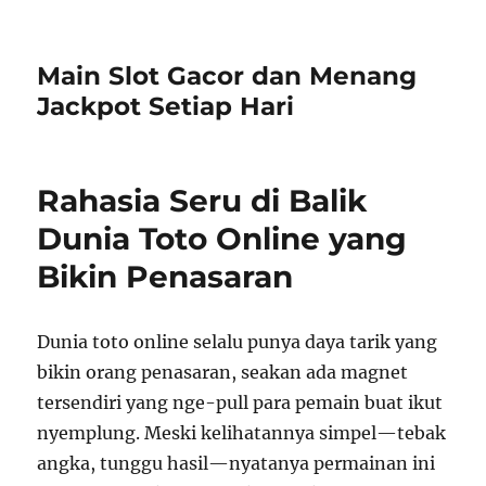
Main Slot Gacor dan Menang
Jackpot Setiap Hari
Rahasia Seru di Balik
Dunia Toto Online yang
Bikin Penasaran
Dunia toto online selalu punya daya tarik yang
bikin orang penasaran, seakan ada magnet
tersendiri yang nge-pull para pemain buat ikut
nyemplung. Meski kelihatannya simpel—tebak
angka, tunggu hasil—nyatanya permainan ini