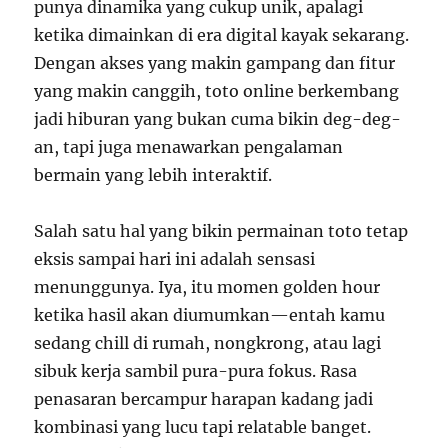
punya dinamika yang cukup unik, apalagi
ketika dimainkan di era digital kayak sekarang.
Dengan akses yang makin gampang dan fitur
yang makin canggih, toto online berkembang
jadi hiburan yang bukan cuma bikin deg-deg-
an, tapi juga menawarkan pengalaman
bermain yang lebih interaktif.
Salah satu hal yang bikin permainan toto tetap
eksis sampai hari ini adalah sensasi
menunggunya. Iya, itu momen golden hour
ketika hasil akan diumumkan—entah kamu
sedang chill di rumah, nongkrong, atau lagi
sibuk kerja sambil pura-pura fokus. Rasa
penasaran bercampur harapan kadang jadi
kombinasi yang lucu tapi relatable banget.