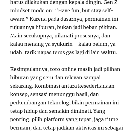
harus dilakukan dengan kepala dingin. Gen Z
mindset mode on: “Have fun, but stay self-
aware.” Karena pada dasarnya, permainan ini
tujuannya hiburan, bukan jadi beban pikiran.
Main secukupnya, nikmati prosesnya, dan
kalau menang ya syukurin—kalau belum, ya
udah, tarik napas terus gas lagi di lain waktu.
Kesimpulannya, toto online masih jadi pilihan
hiburan yang seru dan relevan sampai
sekarang. Kombinasi antara kesederhanaan
konsep, sensasi menunggu hasil, dan
perkembangan teknologi bikin permainan ini
tetap hidup dan semakin diminati. Yang
penting, pilih platform yang tepat, jaga ritme
bermain, dan tetap jadikan aktivitas ini sebagai