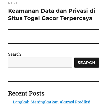
NEXT
Keamanan Data dan Privasi di
Next
post:
Situs Togel Gacor Terpercaya
Search
SEARCH
Recent Posts
Langkah Meningkatkan Akurasi Prediksi