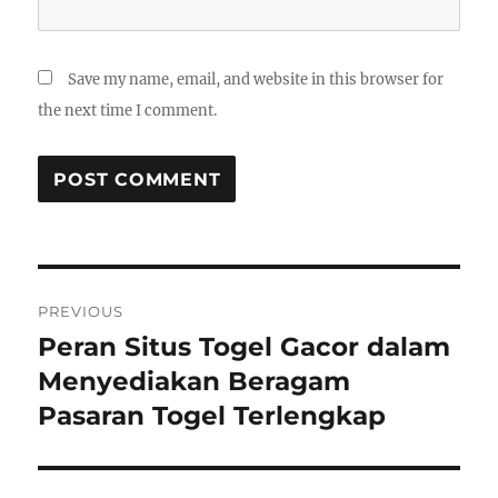
Save my name, email, and website in this browser for
the next time I comment.
Post
PREVIOUS
navigation
Peran Situs Togel Gacor dalam
Previous
post:
Menyediakan Beragam
Pasaran Togel Terlengkap