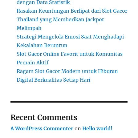
dengan Data Statistik
Rasakan Keuntungan Berlipat dari Slot Gacor
Thailand yang Memberikan Jackpot
Melimpah
Strategi Mengelola Emosi Saat Menghadapi
Kekalahan Beruntun
Slot Gacor Online Favorit untuk Komunitas
Pemain Aktif
Ragam Slot Gacor Modern untuk Hiburan
Digital Berkualitas Setiap Hari
Recent Comments
A WordPress Commenter
on
Hello world!