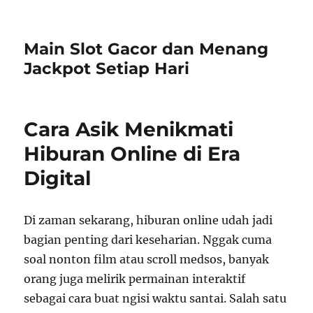
Main Slot Gacor dan Menang
Jackpot Setiap Hari
Cara Asik Menikmati
Hiburan Online di Era
Digital
Di zaman sekarang, hiburan online udah jadi
bagian penting dari keseharian. Nggak cuma
soal nonton film atau scroll medsos, banyak
orang juga melirik permainan interaktif
sebagai cara buat ngisi waktu santai. Salah satu