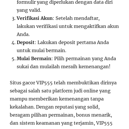
formulir yang diperlukan dengan data diri
yang valid.
Verifikasi Akun
: Setelah mendaftar,
lakukan verifikasi untuk mengaktifkan akun
Anda.
Deposit
: Lakukan deposit pertama Anda
untuk mulai bermain.
Mulai Bermain
: Pilih permainan yang Anda
sukai dan mulailah meraih kemenangan!
Situs gacor VIP555 telah membuktikan dirinya
sebagai salah satu platform judi online yang
mampu memberikan kemenangan tanpa
kekalahan. Dengan reputasi yang solid,
beragam pilihan permainan, bonus menarik,
dan sistem keamanan yang terjamin, VIP555