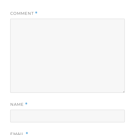
COMMENT
*
NAME
*
EMAIL
*