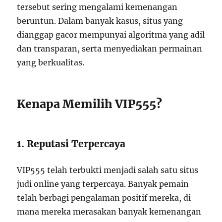
tersebut sering mengalami kemenangan
beruntun. Dalam banyak kasus, situs yang
dianggap gacor mempunyai algoritma yang adil
dan transparan, serta menyediakan permainan
yang berkualitas.
Kenapa Memilih VIP555?
1. Reputasi Terpercaya
VIP555 telah terbukti menjadi salah satu situs
judi online yang terpercaya. Banyak pemain
telah berbagi pengalaman positif mereka, di
mana mereka merasakan banyak kemenangan