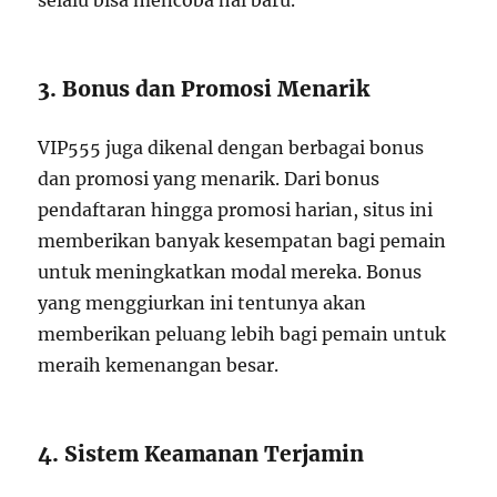
selalu bisa mencoba hal baru.
3. Bonus dan Promosi Menarik
VIP555 juga dikenal dengan berbagai bonus
dan promosi yang menarik. Dari bonus
pendaftaran hingga promosi harian, situs ini
memberikan banyak kesempatan bagi pemain
untuk meningkatkan modal mereka. Bonus
yang menggiurkan ini tentunya akan
memberikan peluang lebih bagi pemain untuk
meraih kemenangan besar.
4. Sistem Keamanan Terjamin