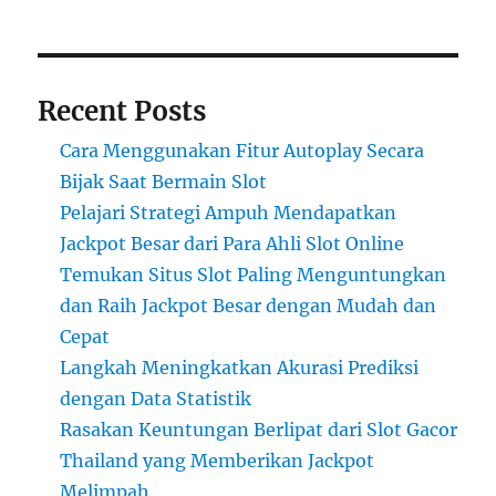
Recent Posts
Cara Menggunakan Fitur Autoplay Secara
Bijak Saat Bermain Slot
Pelajari Strategi Ampuh Mendapatkan
Jackpot Besar dari Para Ahli Slot Online
Temukan Situs Slot Paling Menguntungkan
dan Raih Jackpot Besar dengan Mudah dan
Cepat
Langkah Meningkatkan Akurasi Prediksi
dengan Data Statistik
Rasakan Keuntungan Berlipat dari Slot Gacor
Thailand yang Memberikan Jackpot
Melimpah