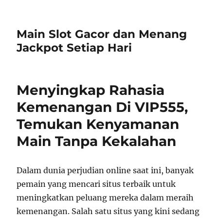
Main Slot Gacor dan Menang
Jackpot Setiap Hari
Menyingkap Rahasia
Kemenangan Di VIP555,
Temukan Kenyamanan
Main Tanpa Kekalahan
Dalam dunia perjudian online saat ini, banyak
pemain yang mencari situs terbaik untuk
meningkatkan peluang mereka dalam meraih
kemenangan. Salah satu situs yang kini sedang