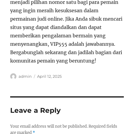
menjadi pilihan nomor satu bagi para pemain
yang ingin meraih kesuksesan dalam
permainan judi online. Jika Anda sibuk mencari
situs yang dapat diandalkan dan dapat
memberikan pengalaman bermain yang
menyenangkan, VIP555 adalah jawabannya.
Bergabunglah sekarang dan jadilah bagian dari
komunitas pemain yang beruntung!
Author
Posted
admin
April 12, 2025
on
Leave a Reply
Your email address will not be published.
Required fields
are marked
*