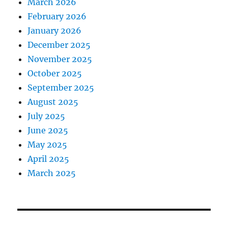
March 2026
February 2026
January 2026
December 2025
November 2025
October 2025
September 2025
August 2025
July 2025
June 2025
May 2025
April 2025
March 2025