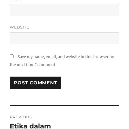
WEBSITE
Save my name, email, and website in this browser for
the next time I comment.
Post
PREVIOUS
navigation
Etika dalam
Previous