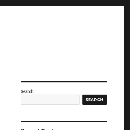
Search
SEARCH