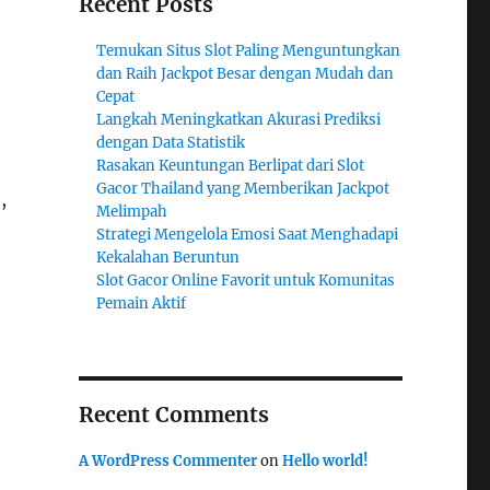
Recent Posts
Temukan Situs Slot Paling Menguntungkan
dan Raih Jackpot Besar dengan Mudah dan
Cepat
Langkah Meningkatkan Akurasi Prediksi
dengan Data Statistik
Rasakan Keuntungan Berlipat dari Slot
Gacor Thailand yang Memberikan Jackpot
,
Melimpah
Strategi Mengelola Emosi Saat Menghadapi
Kekalahan Beruntun
Slot Gacor Online Favorit untuk Komunitas
Pemain Aktif
Recent Comments
A WordPress Commenter
on
Hello world!