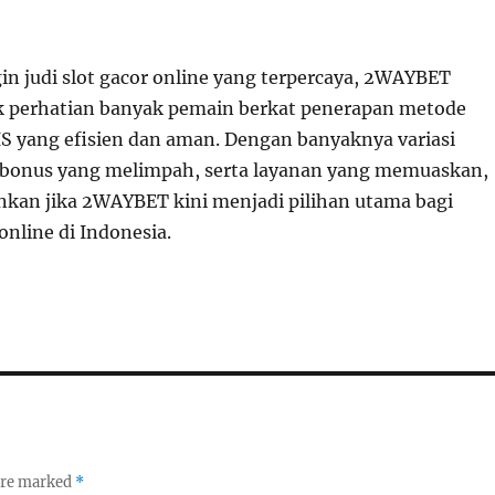
gin judi slot gacor online yang terpercaya, 2WAYBET
k perhatian banyak pemain berkat penerapan metode
 yang efisien dan aman. Dengan banyaknya variasi
 bonus yang melimpah, serta layanan yang memuaskan,
kan jika 2WAYBET kini menjadi pilihan utama bagi
nline di Indonesia.
 are marked
*