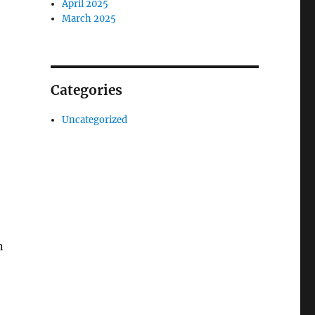
April 2025
March 2025
Categories
Uncategorized
n