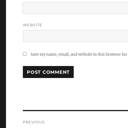
WEBSITE
Save my name, email, and website in this browser for
Post
PREVIOUS