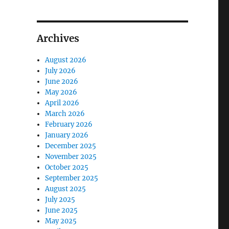
Archives
August 2026
July 2026
June 2026
May 2026
April 2026
March 2026
February 2026
January 2026
December 2025
November 2025
October 2025
September 2025
August 2025
July 2025
June 2025
May 2025