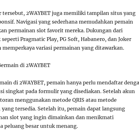
ur tersebut, 2WAYBET juga memiliki tampilan situs yang
ponsif. Navigasi yang sederhana memudahkan pemain
n permainan slot favorit mereka. Dukungan dari
 seperti Pragmatic Play, PG Soft, Habanero, dan Joker
 memperkaya variasi permainan yang ditawarkan.
 Bermain di 2WAYBET
rmain di 2WAYBET, pemain hanya perlu mendaftar deng
si singkat pada formulir yang disediakan. Setelah akun
 setoran menggunakan metode QRIS atau metode
 yang tersedia. Setelah itu, pemain dapat langsung
an slot yang ingin dimainkan dan menikmati
a peluang besar untuk menang.