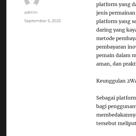
platform yang d
Author
admin
jenis permainan
Posted
September 5, 2025
platform yang s
on
daring yang ka
metode pembaya
pembayaran ino
pemain dalam m
aman, dan prakt
Keunggulan 2WAY
Sebagai platfor
bagi penggunan
membedakannya d
tersebut meliput