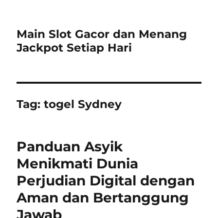
Main Slot Gacor dan Menang
Jackpot Setiap Hari
Tag:
togel Sydney
Panduan Asyik
Menikmati Dunia
Perjudian Digital dengan
Aman dan Bertanggung
Jawab