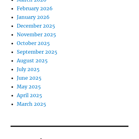
February 2026
January 2026
December 2025
November 2025
October 2025
September 2025
August 2025
July 2025
June 2025
May 2025
April 2025
March 2025