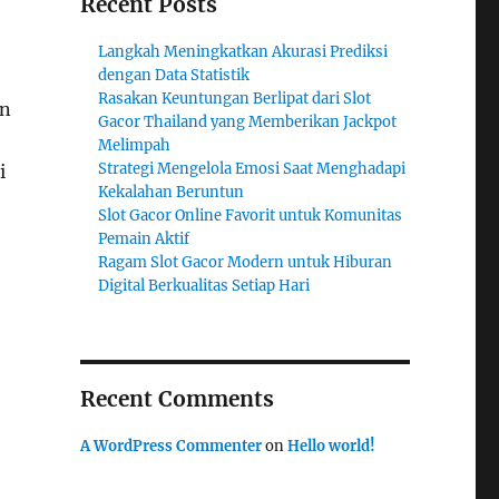
Recent Posts
Langkah Meningkatkan Akurasi Prediksi
dengan Data Statistik
Rasakan Keuntungan Berlipat dari Slot
an
Gacor Thailand yang Memberikan Jackpot
Melimpah
Strategi Mengelola Emosi Saat Menghadapi
i
Kekalahan Beruntun
Slot Gacor Online Favorit untuk Komunitas
Pemain Aktif
Ragam Slot Gacor Modern untuk Hiburan
Digital Berkualitas Setiap Hari
Recent Comments
A WordPress Commenter
on
Hello world!