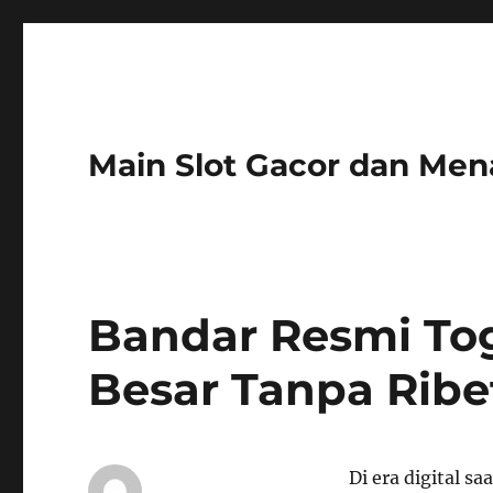
Main Slot Gacor dan Men
Bandar Resmi To
Besar Tanpa Ribe
Di era digital s