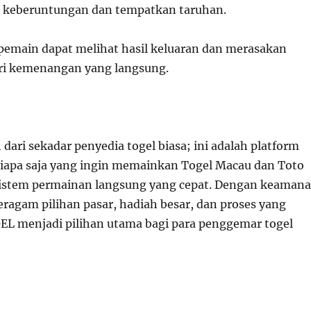
 keberuntungan dan tempatkan taruhan.
pemain dapat melihat hasil keluaran dan merasakan
ri kemenangan yang langsung.
ari sekadar penyedia togel biasa; ini adalah platform
 siapa saja yang ingin memainkan Togel Macau dan Toto
istem permainan langsung yang cepat. Dengan keaman
eragam pilihan pasar, hadiah besar, dan proses yang
EL menjadi pilihan utama bagi para penggemar togel