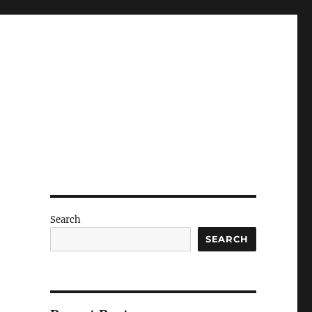
Search
SEARCH