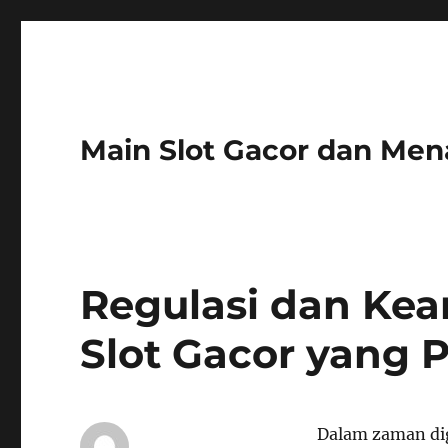
Main Slot Gacor dan Men
Regulasi dan Kea
Slot Gacor yang 
Dalam zaman dig