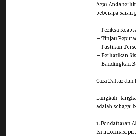
Agar Anda terhin
beberapa saran 
– Periksa Keabs
– Tinjau Reputa
– Pastikan Ters
– Perhatikan Si
– Bandingkan B
Cara Daftar dan 
Langkah-langkah
adalah sebagai b
1. Pendaftaran 
Isi informasi pr