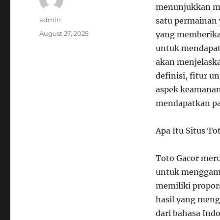
menunjukkan min
Author
admin
satu permainan 
Posted
August 27, 2025
yang memberika
on
untuk mendapatk
akan menjelaska
definisi, fitur 
aspek keamanan 
mendapatkan pa
Apa Itu Situs To
Toto Gacor mer
untuk menggamba
memiliki propor
hasil yang meng
dari bahasa Indo