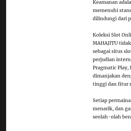
Keamanan adalah
memenuhi standa
dilindungi dari
Koleksi Slot On
MAHAJITU tidak 
sebagai situs sl
perjudian inter
Pragmatic Play,
dimanjakan deng
tinggi dan fitur
Setiap permaina
menarik, dan g
seolah-olah bera