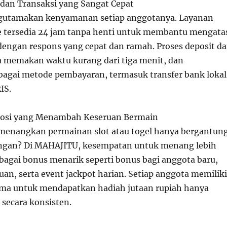
dan Transaksi yang Sangat Cepat
tamakan kenyamanan setiap anggotanya. Layanan
e tersedia 24 jam tanpa henti untuk membantu mengata
dengan respons yang cepat dan ramah. Proses deposit d
 memakan waktu kurang dari tiga menit, dan
gai metode pembayaran, termasuk transfer bank lokal
IS.
osi yang Menambah Keseruan Bermain
menangkan permainan slot atau togel hanya bergantun
ngan? Di MAHAJITU, kesempatan untuk menang lebih
rbagai bonus menarik seperti bonus bagi anggota baru,
an, serta event jackpot harian. Setiap anggota memiliki
ama untuk mendapatkan hadiah jutaan rupiah hanya
secara konsisten.