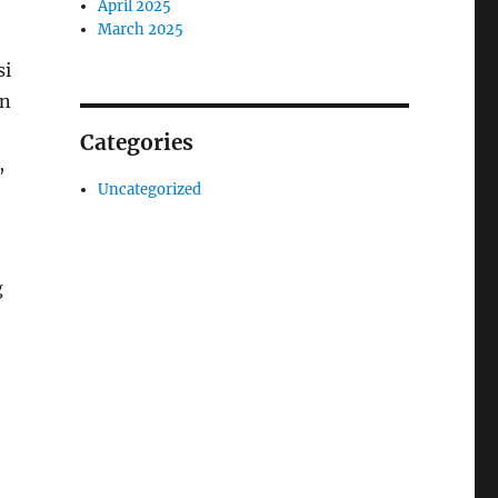
April 2025
March 2025
si
an
Categories
,
Uncategorized
g