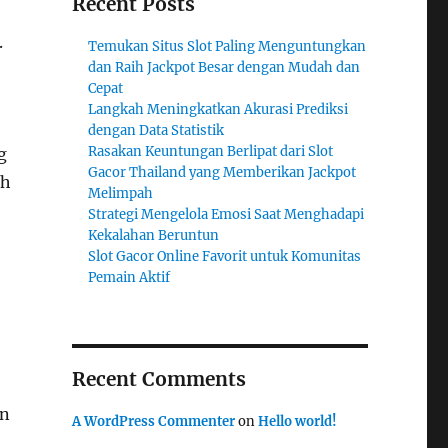
Recent Posts
.
Temukan Situs Slot Paling Menguntungkan
dan Raih Jackpot Besar dengan Mudah dan
Cepat
Langkah Meningkatkan Akurasi Prediksi
dengan Data Statistik
Rasakan Keuntungan Berlipat dari Slot
g
Gacor Thailand yang Memberikan Jackpot
ah
Melimpah
Strategi Mengelola Emosi Saat Menghadapi
Kekalahan Beruntun
Slot Gacor Online Favorit untuk Komunitas
Pemain Aktif
Recent Comments
an
A WordPress Commenter
on
Hello world!