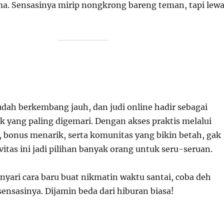
a. Sensasinya mirip nongkrong bareng teman, tapi lewa
udah berkembang jauh, dan judi online hadir sebagai
k yang paling digemari. Dengan akses praktis melalui
, bonus menarik, serta komunitas yang bikin betah, gak
vitas ini jadi pilihan banyak orang untuk seru-seruan.
nyari cara baru buat nikmatin waktu santai, coba deh
sensasinya. Dijamin beda dari hiburan biasa!