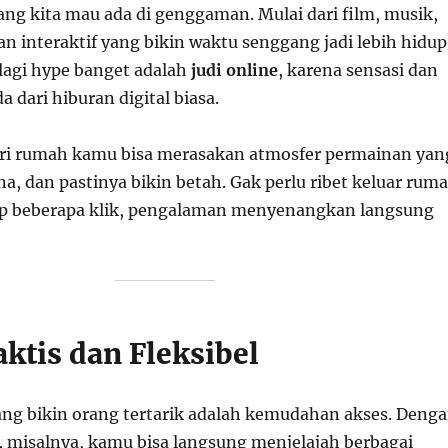
ang kita mau ada di genggaman. Mulai dari film, musik,
n interaktif yang bikin waktu senggang jadi lebih hidup
 lagi hype banget adalah
judi online
, karena sensasi dan
 dari hiburan digital biasa.
ari rumah kamu bisa merasakan atmosfer permainan yan
a, dan pastinya bikin betah. Gak perlu ribet keluar rum
up beberapa klik, pengalaman menyenangkan langsung
ktis dan Fleksibel
yang bikin orang tertarik adalah kemudahan akses. Deng
, misalnya, kamu bisa langsung menjelajah berbagai