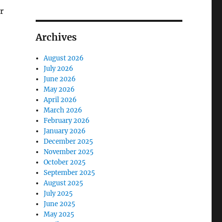
r
Archives
August 2026
July 2026
June 2026
May 2026
April 2026
March 2026
February 2026
January 2026
December 2025
November 2025
October 2025
September 2025
August 2025
July 2025
June 2025
May 2025