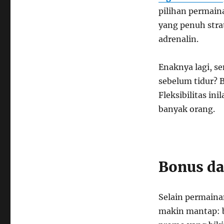
pilihan permaina
yang penuh stra
adrenalin.
Enaknya lagi, s
sebelum tidur? B
Fleksibilitas ini
banyak orang.
Bonus d
Selain permaina
makin mantap: b