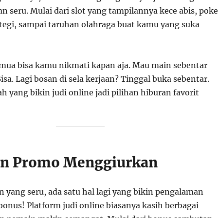
n seru. Mulai dari slot yang tampilannya kece abis, poke
tegi, sampai taruhan olahraga buat kamu yang suka
emua bisa kamu nikmati kapan aja. Mau main sebentar
isa. Lagi bosan di sela kerjaan? Tinggal buka sebentar.
lah yang bikin judi online jadi pilihan hiburan favorit
an Promo Menggiurkan
n yang seru, ada satu hal lagi yang bikin pengalaman
onus! Platform judi online biasanya kasih berbagai