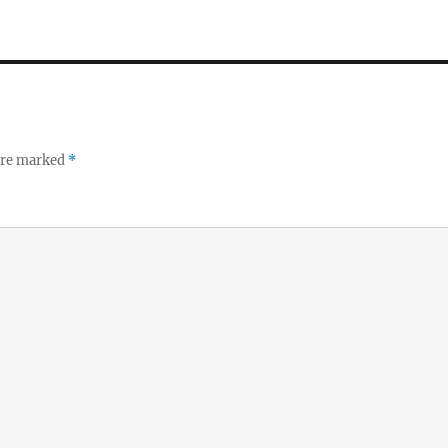
 are marked
*