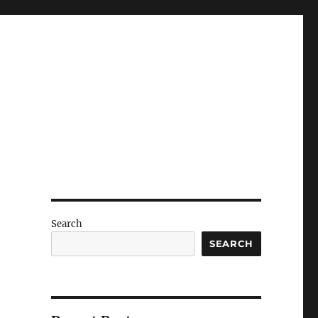
Search
SEARCH