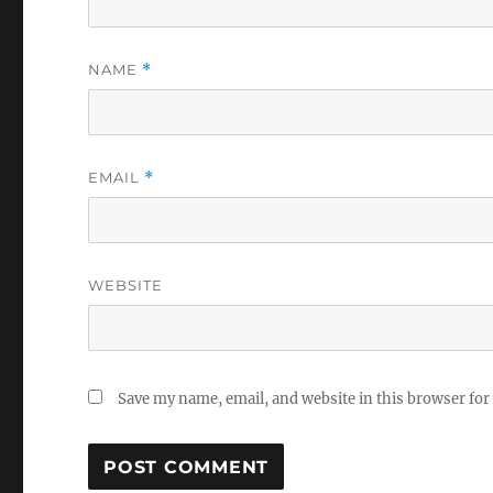
NAME
*
EMAIL
*
WEBSITE
Save my name, email, and website in this browser for