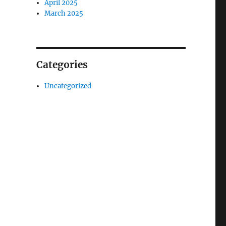
April 2025
March 2025
Categories
Uncategorized