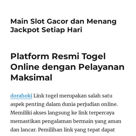
Main Slot Gacor dan Menang
Jackpot Setiap Hari
Platform Resmi Togel
Online dengan Pelayanan
Maksimal
dorahoki
Link togel merupakan salah satu
aspek penting dalam dunia perjudian online.
Memiliki akses langsung ke link terpercaya
memastikan pengalaman bermain yang aman
dan lancar. Pemilihan link yang tepat dapat