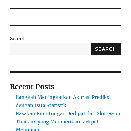
Search
SEARCH
Recent Posts
Langkah Meningkatkan Akurasi Prediksi
dengan Data Statistik
Rasakan Keuntungan Berlipat dari Slot Gacor
Thailand yang Memberikan Jackpot
Melimpah