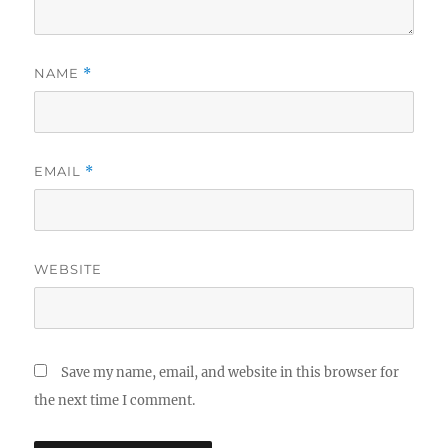
NAME
*
EMAIL
*
WEBSITE
Save my name, email, and website in this browser for
the next time I comment.