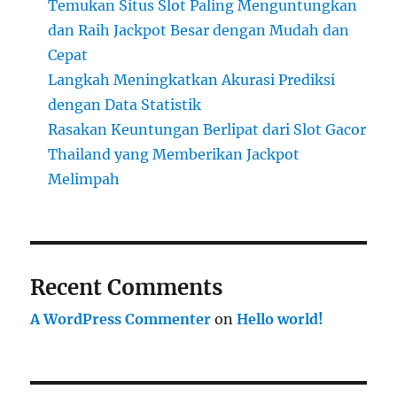
Temukan Situs Slot Paling Menguntungkan
dan Raih Jackpot Besar dengan Mudah dan
Cepat
Langkah Meningkatkan Akurasi Prediksi
dengan Data Statistik
Rasakan Keuntungan Berlipat dari Slot Gacor
Thailand yang Memberikan Jackpot
Melimpah
Recent Comments
A WordPress Commenter
on
Hello world!