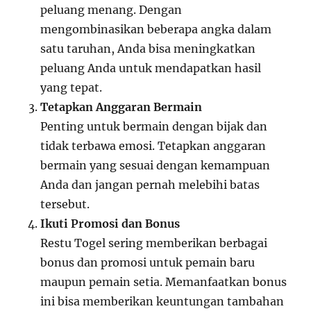
peluang menang. Dengan
mengombinasikan beberapa angka dalam
satu taruhan, Anda bisa meningkatkan
peluang Anda untuk mendapatkan hasil
yang tepat.
Tetapkan Anggaran Bermain
Penting untuk bermain dengan bijak dan
tidak terbawa emosi. Tetapkan anggaran
bermain yang sesuai dengan kemampuan
Anda dan jangan pernah melebihi batas
tersebut.
Ikuti Promosi dan Bonus
Restu Togel sering memberikan berbagai
bonus dan promosi untuk pemain baru
maupun pemain setia. Memanfaatkan bonus
ini bisa memberikan keuntungan tambahan