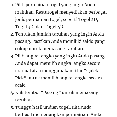
Pilih permainan togel yang ingin Anda
mainkan. Restutogel menyediakan berbagai
jenis permainan togel, seperti Togel 2D,
Togel 3D, dan Togel 4D.
Tentukan jumlah taruhan yang ingin Anda
pasang. Pastikan Anda memiliki saldo yang
cukup untuk memasang taruhan.
Pilih angka-angka yang ingin Anda pasang.
Anda dapat memilih angka-angka secara
manual atau menggunakan fitur “Quick
Pick” untuk memilih angka-angka secara
acak.
Klik tombol “Pasang” untuk memasang
taruhan.
Tunggu hasil undian togel. Jika Anda
berhasil memenangkan permainan, Anda