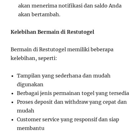
akan menerima notifikasi dan saldo Anda
akan bertambah.
Kelebihan Bermain di Restutogel
Bermain di Restutogel memiliki beberapa
kelebihan, seperti:
Tampilan yang sederhana dan mudah
digunakan
Berbagai jenis permainan togel yang tersedia
Proses deposit dan withdraw yang cepat dan
mudah
Customer service yang responsif dan siap
membantu