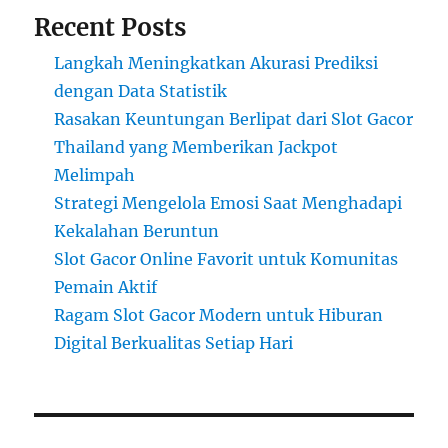
Recent Posts
Langkah Meningkatkan Akurasi Prediksi
dengan Data Statistik
Rasakan Keuntungan Berlipat dari Slot Gacor
Thailand yang Memberikan Jackpot
Melimpah
Strategi Mengelola Emosi Saat Menghadapi
Kekalahan Beruntun
Slot Gacor Online Favorit untuk Komunitas
Pemain Aktif
Ragam Slot Gacor Modern untuk Hiburan
Digital Berkualitas Setiap Hari