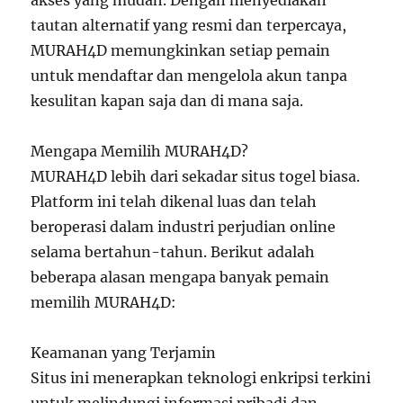
akses yang mudah. Dengan menyediakan
tautan alternatif yang resmi dan terpercaya,
MURAH4D memungkinkan setiap pemain
untuk mendaftar dan mengelola akun tanpa
kesulitan kapan saja dan di mana saja.
Mengapa Memilih MURAH4D?
MURAH4D lebih dari sekadar situs togel biasa.
Platform ini telah dikenal luas dan telah
beroperasi dalam industri perjudian online
selama bertahun-tahun. Berikut adalah
beberapa alasan mengapa banyak pemain
memilih MURAH4D:
Keamanan yang Terjamin
Situs ini menerapkan teknologi enkripsi terkini