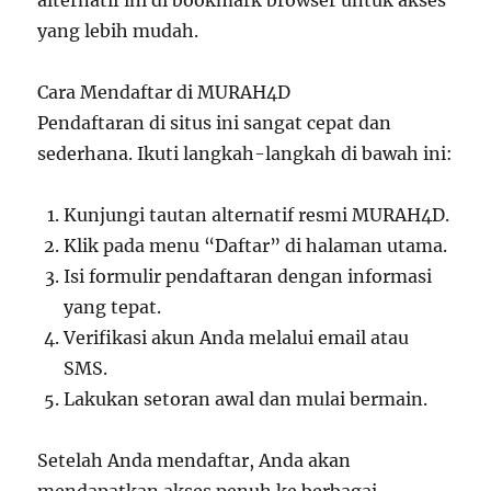
alternatif ini di bookmark browser untuk akses
yang lebih mudah.
Cara Mendaftar di MURAH4D
Pendaftaran di situs ini sangat cepat dan
sederhana. Ikuti langkah-langkah di bawah ini:
Kunjungi tautan alternatif resmi MURAH4D.
Klik pada menu “Daftar” di halaman utama.
Isi formulir pendaftaran dengan informasi
yang tepat.
Verifikasi akun Anda melalui email atau
SMS.
Lakukan setoran awal dan mulai bermain.
Setelah Anda mendaftar, Anda akan