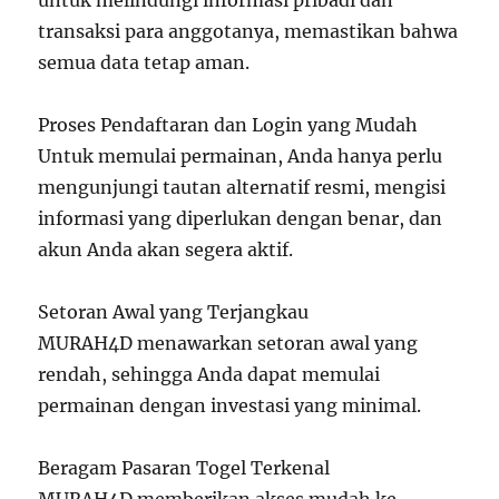
untuk melindungi informasi pribadi dan
transaksi para anggotanya, memastikan bahwa
semua data tetap aman.
Proses Pendaftaran dan Login yang Mudah
Untuk memulai permainan, Anda hanya perlu
mengunjungi tautan alternatif resmi, mengisi
informasi yang diperlukan dengan benar, dan
akun Anda akan segera aktif.
Setoran Awal yang Terjangkau
MURAH4D menawarkan setoran awal yang
rendah, sehingga Anda dapat memulai
permainan dengan investasi yang minimal.
Beragam Pasaran Togel Terkenal