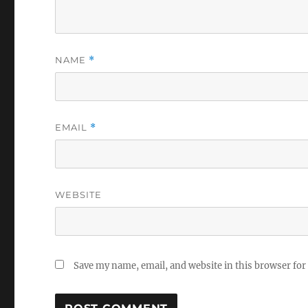
NAME
*
EMAIL
*
WEBSITE
Save my name, email, and website in this browser for