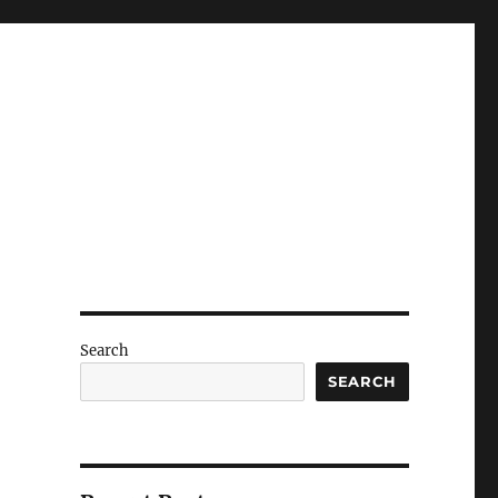
Search
SEARCH