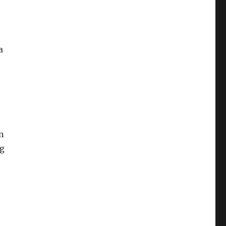
a
n
ng