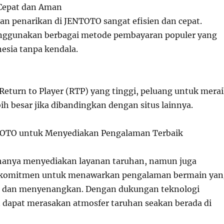
 Cepat dan Aman
dan penarikan di JENTOTO sangat efisien dan cepat.
nggunakan berbagai metode pembayaran populer yang
nesia tanpa kendala.
Return to Player (RTP) yang tinggi, peluang untuk mera
h besar jika dibandingkan dengan situs lainnya.
OTO untuk Menyediakan Pengalaman Terbaik
hanya menyediakan layanan taruhan, namun juga
komitmen untuk menawarkan pengalaman bermain yan
n, dan menyenangkan. Dengan dukungan teknologi
dapat merasakan atmosfer taruhan seakan berada di