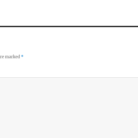
 are marked
*