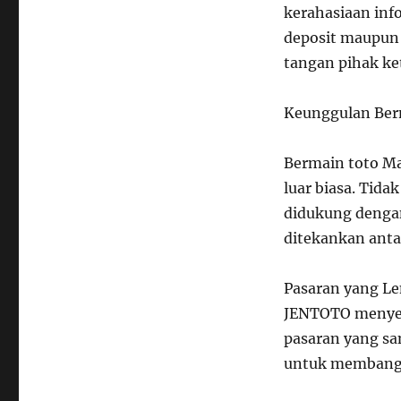
kerahasiaan inf
deposit maupun
tangan pihak ke
Keunggulan Ber
Bermain toto M
luar biasa. Tida
didukung dengan
ditekankan antar
Pasaran yang L
JENTOTO menyed
pasaran yang s
untuk membangun