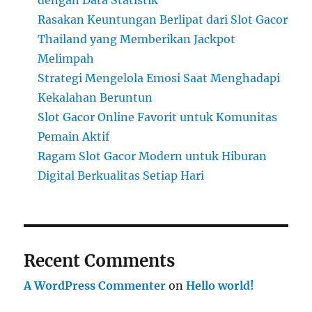
dengan Data Statistik
Rasakan Keuntungan Berlipat dari Slot Gacor
Thailand yang Memberikan Jackpot
Melimpah
Strategi Mengelola Emosi Saat Menghadapi
Kekalahan Beruntun
Slot Gacor Online Favorit untuk Komunitas
Pemain Aktif
Ragam Slot Gacor Modern untuk Hiburan
Digital Berkualitas Setiap Hari
Recent Comments
A WordPress Commenter
on
Hello world!