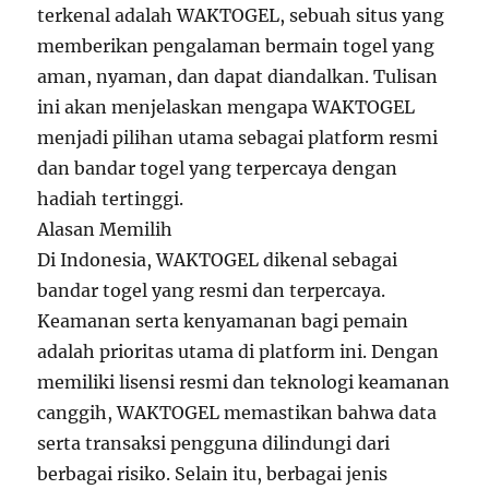
terkenal adalah WAKTOGEL, sebuah situs yang
memberikan pengalaman bermain togel yang
aman, nyaman, dan dapat diandalkan. Tulisan
ini akan menjelaskan mengapa WAKTOGEL
menjadi pilihan utama sebagai platform resmi
dan bandar togel yang terpercaya dengan
hadiah tertinggi.
Alasan Memilih
Di Indonesia, WAKTOGEL dikenal sebagai
bandar togel yang resmi dan terpercaya.
Keamanan serta kenyamanan bagi pemain
adalah prioritas utama di platform ini. Dengan
memiliki lisensi resmi dan teknologi keamanan
canggih, WAKTOGEL memastikan bahwa data
serta transaksi pengguna dilindungi dari
berbagai risiko. Selain itu, berbagai jenis