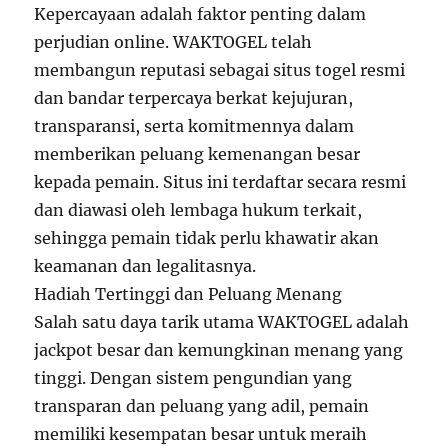
Kepercayaan adalah faktor penting dalam
perjudian online. WAKTOGEL telah
membangun reputasi sebagai situs togel resmi
dan bandar terpercaya berkat kejujuran,
transparansi, serta komitmennya dalam
memberikan peluang kemenangan besar
kepada pemain. Situs ini terdaftar secara resmi
dan diawasi oleh lembaga hukum terkait,
sehingga pemain tidak perlu khawatir akan
keamanan dan legalitasnya.
Hadiah Tertinggi dan Peluang Menang
Salah satu daya tarik utama WAKTOGEL adalah
jackpot besar dan kemungkinan menang yang
tinggi. Dengan sistem pengundian yang
transparan dan peluang yang adil, pemain
memiliki kesempatan besar untuk meraih