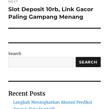
NEXT
Slot Deposit 10rb, Link Gacor
Next
post:
Paling Gampang Menang
Search
SEARCH
Recent Posts
Langkah Meningkatkan Akurasi Prediksi