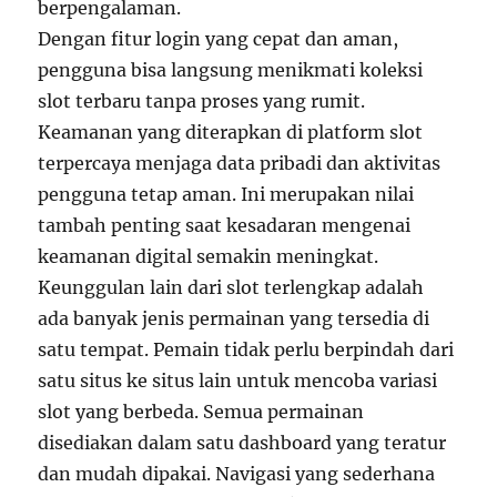
berpengalaman.
Dengan fitur login yang cepat dan aman,
pengguna bisa langsung menikmati koleksi
slot terbaru tanpa proses yang rumit.
Keamanan yang diterapkan di platform slot
terpercaya menjaga data pribadi dan aktivitas
pengguna tetap aman. Ini merupakan nilai
tambah penting saat kesadaran mengenai
keamanan digital semakin meningkat.
Keunggulan lain dari slot terlengkap adalah
ada banyak jenis permainan yang tersedia di
satu tempat. Pemain tidak perlu berpindah dari
satu situs ke situs lain untuk mencoba variasi
slot yang berbeda. Semua permainan
disediakan dalam satu dashboard yang teratur
dan mudah dipakai. Navigasi yang sederhana