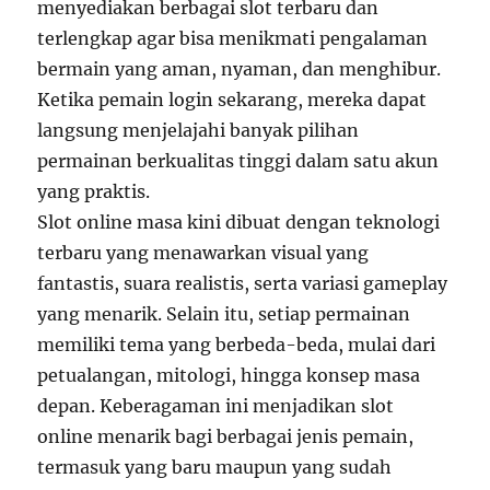
menyediakan berbagai slot terbaru dan
terlengkap agar bisa menikmati pengalaman
bermain yang aman, nyaman, dan menghibur.
Ketika pemain login sekarang, mereka dapat
langsung menjelajahi banyak pilihan
permainan berkualitas tinggi dalam satu akun
yang praktis.
Slot online masa kini dibuat dengan teknologi
terbaru yang menawarkan visual yang
fantastis, suara realistis, serta variasi gameplay
yang menarik. Selain itu, setiap permainan
memiliki tema yang berbeda-beda, mulai dari
petualangan, mitologi, hingga konsep masa
depan. Keberagaman ini menjadikan slot
online menarik bagi berbagai jenis pemain,
termasuk yang baru maupun yang sudah