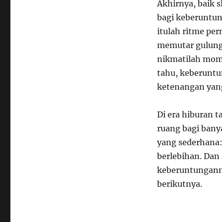
Akhirnya, baik 
bagi keberuntu
itulah ritme per
memutar gulunga
nikmatilah mome
tahu, keberuntun
ketenangan yang
Di era hiburan t
ruang bagi ban
yang sederhana
berlebihan. Dan
keberuntungan
berikutnya.