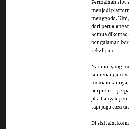
Permainan slot 
menjadi platfor
menggoda. Kini,
dari petualangan
Semua dikemas 
pengalaman berm
sekalipun.
Namun, yang mem
kemenangannya,
memainkannya. A
berputar—perpad
jika banyak pem
tapi juga cara 
Di sisi lain, ko