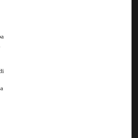
pa
i
di
pa