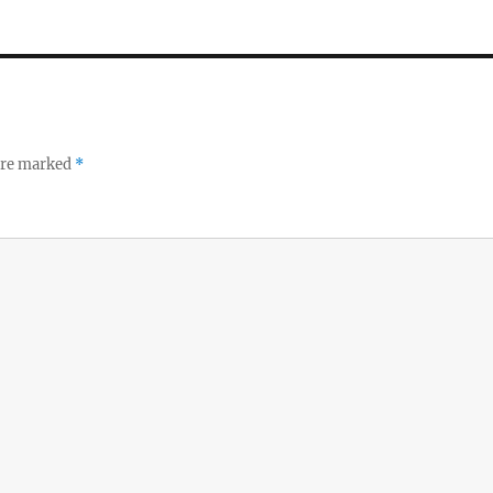
 are marked
*