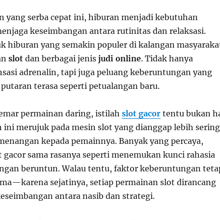
 yang serba cepat ini, hiburan menjadi kebutuhan
enjaga keseimbangan antara rutinitas dan relaksasi.
uk hiburan yang semakin populer di kalangan masyaraka
an
slot
dan berbagai jenis
judi online
. Tidak hanya
asi adrenalin, tapi juga peluang keberuntungan yang
putaran terasa seperti petualangan baru.
emar permainan daring, istilah
slot gacor
tentu bukan h
lah ini merujuk pada mesin slot yang dianggap lebih sering
enangan kepada pemainnya. Banyak yang percaya,
 gacor sama rasanya seperti menemukan kunci rahasia
gan beruntun. Walau tentu, faktor keberuntungan teta
ama—karena sejatinya, setiap permainan slot dirancang
eseimbangan antara nasib dan strategi.