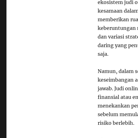
ekosistem judi 
kesamaan dalam 
memberikan rua
keberuntungan m
dan variasi str
daring yang pen
saja.
Namun, dalam s
keseimbangan a
jawab. Judi onl
finansial atau 
menekankan pen
sebelum memulai
risiko berlebih.