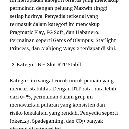
Ini merupakan kategori teratas yang mencakup
permainan dengan peluang Maxwin tinggi
setiap harinya. Penyedia terkenal yang
termasuk dalam kategori ini mencakup
Pragmatic Play, PG Soft, dan Habanero.
Permainan seperti Gates of Olympus, Starlight
Princess, dan Mahjong Ways 2 terdapat di sini.
Kategori B – Slot RTP Stabil
Kategori ini sangat cocok untuk pemain yang
mencari stabilitas. Dengan RTP rata-rata lebih
dari 95%, permainan dalam grup ini
menawarkan putaran yang konsisten dan
risiko kekalahan yang rendah. Penyedia seperti
Joker123, Spadegaming, dan CQ9 banyak