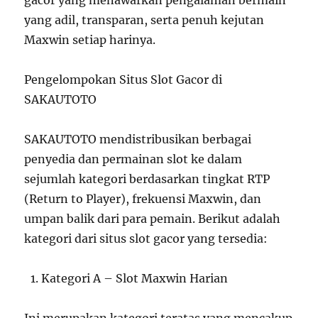
gacor yang menawarkan pengalaman bermain
yang adil, transparan, serta penuh kejutan
Maxwin setiap harinya.
Pengelompokan Situs Slot Gacor di
SAKAUTOTO
SAKAUTOTO mendistribusikan berbagai
penyedia dan permainan slot ke dalam
sejumlah kategori berdasarkan tingkat RTP
(Return to Player), frekuensi Maxwin, dan
umpan balik dari para pemain. Berikut adalah
kategori dari situs slot gacor yang tersedia:
Kategori A – Slot Maxwin Harian