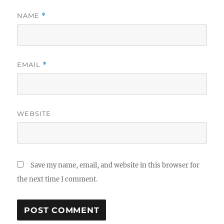
NAME
*
EMAIL
*
WEBSITE
Save my name, email, and website in this browser for
the next time I comment.