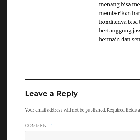
menang bisa men
memberikan ban
kondisinya bisa
bertanggung jaw
bermain dan se
Leave a Reply
Your email address will not be published.
Required fields
COMMENT
*