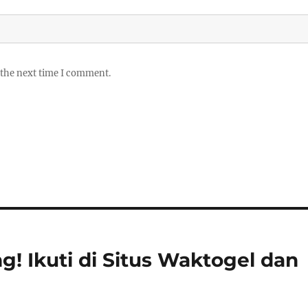
 the next time I comment.
! Ikuti di Situs Waktogel dan