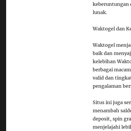
keberuntungan d
lunak.
Waktogel dan K
Waktogel menjadi
baik dan menyaj
kelebihan Wakt
berbagai macam 
valid dan tingk
pengalaman ber
Situs ini juga 
menambah saldo
deposit, spin g
menjelajahi lebi