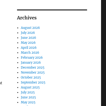
Archives
August 2026
July 2026
June 2026
May 2026
April 2026
March 2026
February 2026
January 2026
December 2025
November 2025
October 2025
at
September 2025
August 2025
July 2025
June 2025
May 2025