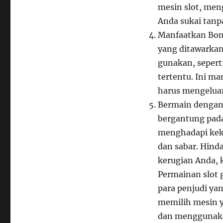
mesin slot, men
Anda sukai tanp
Manfaatkan Bonu
yang ditawarkan
gunakan, seperti
tertentu. Ini 
harus mengelua
Bermain dengan 
bergantung pad
menghadapi keka
dan sabar. Hind
kerugian Anda, k
Permainan slot
para penjudi y
memilih mesin 
dan menggunaka