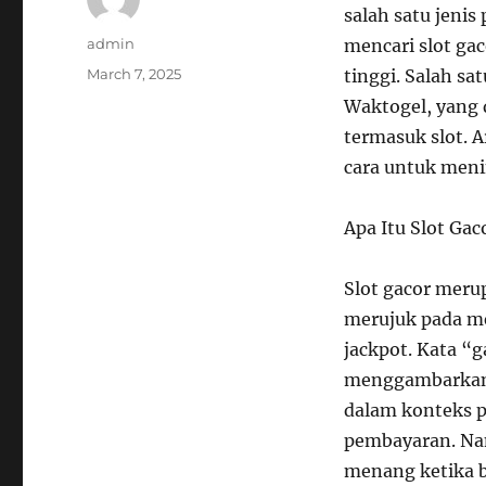
salah satu jeni
Author
admin
mencari slot ga
Posted
March 7, 2025
tinggi. Salah sa
on
Waktogel, yang
termasuk slot. A
cara untuk men
Apa Itu Slot Gac
Slot gacor meru
merujuk pada m
jackpot. Kata “g
menggambarkan s
dalam konteks p
pembayaran. Nam
menang ketika b