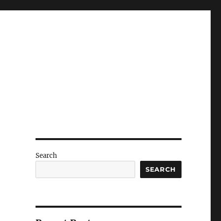
Search
SEARCH