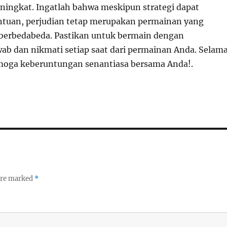
ingkat. Ingatlah bahwa meskipun strategi dapat
tuan, perjudian tetap merupakan permainan yang
 berbedabeda. Pastikan untuk bermain dengan
ab dan nikmati setiap saat dari permainan Anda. Selam
moga keberuntungan senantiasa bersama Anda!.
 are marked
*