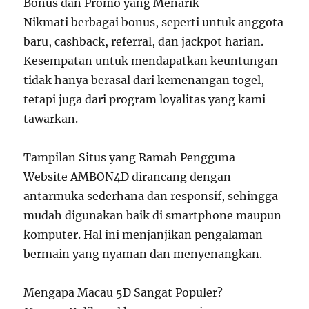
Bonus dan Promo yang Menarik
Nikmati berbagai bonus, seperti untuk anggota
baru, cashback, referral, dan jackpot harian.
Kesempatan untuk mendapatkan keuntungan
tidak hanya berasal dari kemenangan togel,
tetapi juga dari program loyalitas yang kami
tawarkan.
Tampilan Situs yang Ramah Pengguna
Website AMBON4D dirancang dengan
antarmuka sederhana dan responsif, sehingga
mudah digunakan baik di smartphone maupun
komputer. Hal ini menjanjikan pengalaman
bermain yang nyaman dan menyenangkan.
Mengapa Macau 5D Sangat Populer?