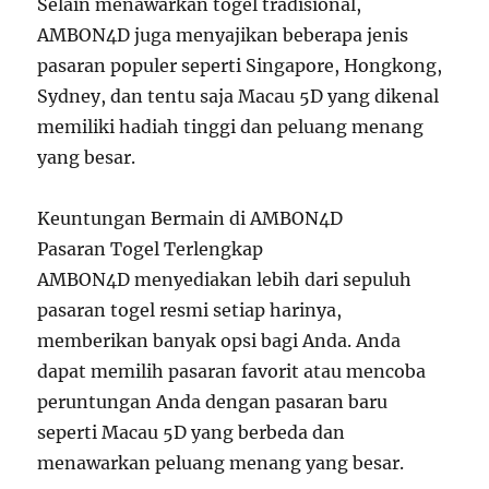
Selain menawarkan togel tradisional,
AMBON4D juga menyajikan beberapa jenis
pasaran populer seperti Singapore, Hongkong,
Sydney, dan tentu saja Macau 5D yang dikenal
memiliki hadiah tinggi dan peluang menang
yang besar.
Keuntungan Bermain di AMBON4D
Pasaran Togel Terlengkap
AMBON4D menyediakan lebih dari sepuluh
pasaran togel resmi setiap harinya,
memberikan banyak opsi bagi Anda. Anda
dapat memilih pasaran favorit atau mencoba
peruntungan Anda dengan pasaran baru
seperti Macau 5D yang berbeda dan
menawarkan peluang menang yang besar.