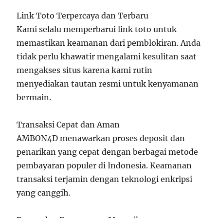
Link Toto Terpercaya dan Terbaru
Kami selalu memperbarui link toto untuk
memastikan keamanan dari pemblokiran. Anda
tidak perlu khawatir mengalami kesulitan saat
mengakses situs karena kami rutin
menyediakan tautan resmi untuk kenyamanan
bermain.
Transaksi Cepat dan Aman
AMBON4D menawarkan proses deposit dan
penarikan yang cepat dengan berbagai metode
pembayaran populer di Indonesia. Keamanan
transaksi terjamin dengan teknologi enkripsi
yang canggih.