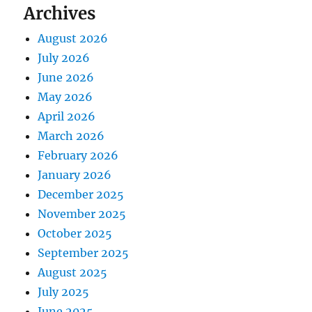
Archives
August 2026
July 2026
June 2026
May 2026
April 2026
March 2026
February 2026
January 2026
December 2025
November 2025
October 2025
September 2025
August 2025
July 2025
June 2025