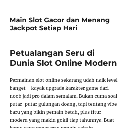
Main Slot Gacor dan Menang
Jackpot Setiap Hari
Petualangan Seru di
Dunia Slot Online Modern
Permainan slot online sekarang udah naik level
banget—kayak upgrade karakter game dari
noob jadi pro dalam semalam. Bukan cuma soal
putar-putar gulungan doang, tapi tentang vibe
baru yang bikin pemain betah, plus fitur
modern yang makin gokil tiap tahunnya. Buat