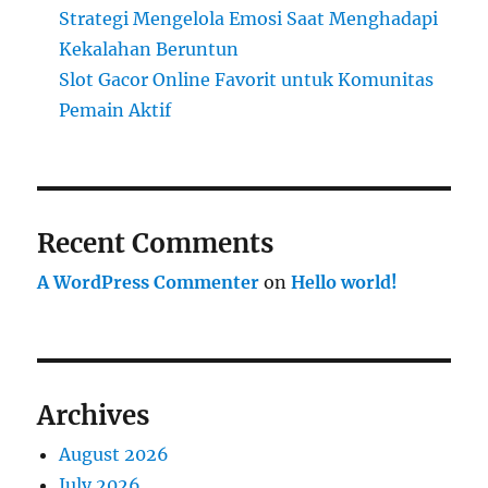
Strategi Mengelola Emosi Saat Menghadapi
Kekalahan Beruntun
Slot Gacor Online Favorit untuk Komunitas
Pemain Aktif
Recent Comments
A WordPress Commenter
on
Hello world!
Archives
August 2026
July 2026