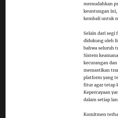
memudahkan pro
keuntungan ini, 
kembali untuk m
Selain dari segi
didukung oleh li
bahwa seluruh tr
Sistem keamana
kecurangan dan p
memastikan tran
platform yang t
fitur agar teta
Kepercayaan ya
dalam setiap la
Komitmen terhad