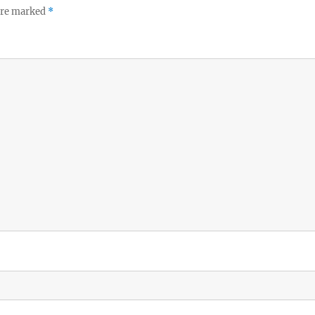
 are marked
*