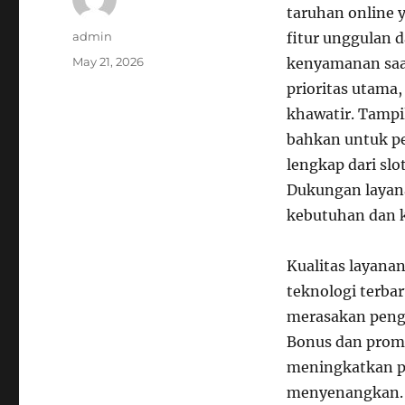
taruhan online 
Author
admin
fitur unggulan 
Posted
May 21, 2026
kenyamanan saa
on
prioritas utama
khawatir. Tampi
bahkan untuk pe
lengkap dari sl
Dukungan layana
kebutuhan dan k
Kualitas layanan
teknologi terba
merasakan peng
Bonus dan promos
meningkatkan p
menyenangkan. 