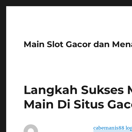
Main Slot Gacor dan Men
Langkah Sukses 
Main Di Situs Gac
cabemanis88 lo