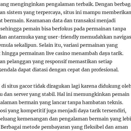
yang menginginkan pengalaman terbaik. Dengan berbag
dan sistem yang terpercaya, situs ini mampu memberika
t bermain. Keamanan data dan transaksi menjadi
, sehingga pemain bisa berfokus pada permainan tanpa
lan antarmuka yang user-friendly memudahkan navigas
mula sekalipun. Selain itu, variasi permainan yang
ot hingga permainan live casino menambah daya tarik.
n pelanggan yang responsif memastikan setiap
endala dapat diatasi dengan cepat dan profesional.
 di situs gacor tidak diragukan lagi karena didukung ole
ru dan server yang stabil. Hal ini memungkinkan pemain
alaman bermain yang lancar tanpa hambatan teknis.
i yang kompetitif juga menjadi daya tarik tersendiri,
eluang kemenangan dan pengalaman bermain yang leb
Berbagai metode pembayaran yang fleksibel dan aman