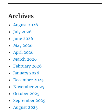
Archives
August 2026
July 2026
June 2026
May 2026
April 2026
March 2026
February 2026
January 2026
December 2025
November 2025
October 2025
September 2025
August 2025