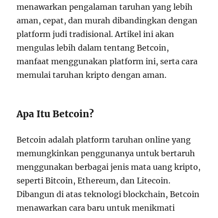
menawarkan pengalaman taruhan yang lebih
aman, cepat, dan murah dibandingkan dengan
platform judi tradisional. Artikel ini akan
mengulas lebih dalam tentang Betcoin,
manfaat menggunakan platform ini, serta cara
memulai taruhan kripto dengan aman.
Apa Itu Betcoin?
Betcoin adalah platform taruhan online yang
memungkinkan penggunanya untuk bertaruh
menggunakan berbagai jenis mata uang kripto,
seperti Bitcoin, Ethereum, dan Litecoin.
Dibangun di atas teknologi blockchain, Betcoin
menawarkan cara baru untuk menikmati