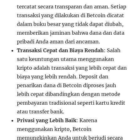
tercatat secara transparan dan aman. Setiap
transaksi yang dilakukan di Betcoin dicatat
dalam buku besar yang tidak dapat diubah,
memberikan jaminan bahwa dana dan data
pribadi Anda aman dari ancaman.
Transaksi Cepat dan Biaya Rendah
: Salah
satu keuntungan utama menggunakan
kripto adalah transaksi yang lebih cepat dan
biaya yang lebih rendah. Deposit dan
penarikan dana di Betcoin diproses jauh
lebih cepat dibandingkan dengan metode
pembayaran tradisional seperti kartu kredit
atau transfer bank.
Privasi yang Lebih Baik
: Karena
menggunakan kripto, Betcoin
memungkinkan Anda untuk berjudi secara