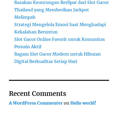
Rasakan Keuntungan Berlipat dari Slot Gacor
Thailand yang Memberikan Jackpot
Melimpah
Strategi Mengelola Emosi Saat Menghadapi
Kekalahan Beruntun
Slot Gacor Online Favorit untuk Komunitas
Pemain Aktif
Ragam Slot Gacor Modern untuk Hiburan
Digital Berkualitas Setiap Hari
Recent Comments
A WordPress Commenter
on
Hello world!