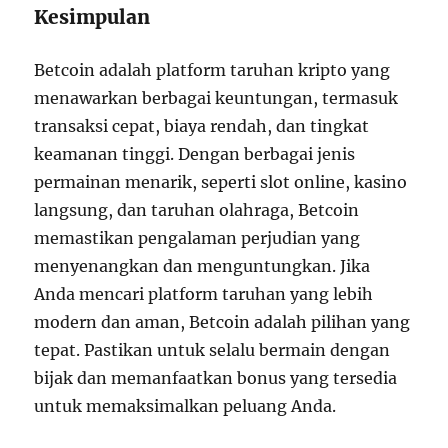
Kesimpulan
Betcoin adalah platform taruhan kripto yang
menawarkan berbagai keuntungan, termasuk
transaksi cepat, biaya rendah, dan tingkat
keamanan tinggi. Dengan berbagai jenis
permainan menarik, seperti slot online, kasino
langsung, dan taruhan olahraga, Betcoin
memastikan pengalaman perjudian yang
menyenangkan dan menguntungkan. Jika
Anda mencari platform taruhan yang lebih
modern dan aman, Betcoin adalah pilihan yang
tepat. Pastikan untuk selalu bermain dengan
bijak dan memanfaatkan bonus yang tersedia
untuk memaksimalkan peluang Anda.