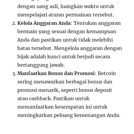
dengan uang asli, luangkan waktu untuk
mempelajari aturan permainan tersebut.
Kelola Anggaran Anda
: Tentukan anggaran
bermain yang sesuai dengan kemampuan
Anda dan pastikan untuk tidak melebihi
batas tersebut. Mengelola anggaran dengan
bijak adalah kunci untuk berjudi secara
bertanggung jawab.
Manfaatkan Bonus dan Promosi
: Betcoin
sering menawarkan berbagai bonus dan
promosi menarik, seperti bonus deposit
atau cashback. Pastikan untuk
memanfaatkan kesempatan ini untuk
meningkatkan peluang kemenangan Anda.