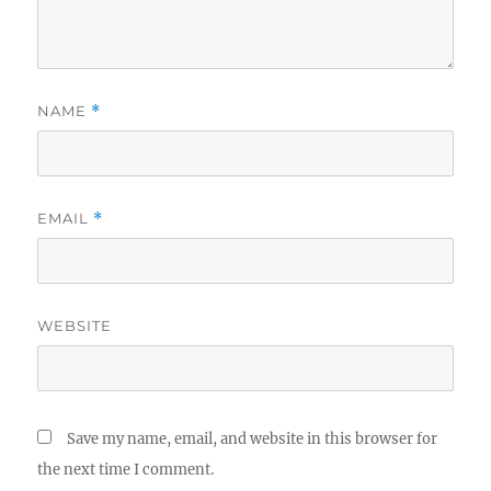
NAME
*
EMAIL
*
WEBSITE
Save my name, email, and website in this browser for
the next time I comment.