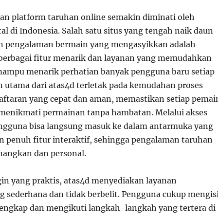
n platform taruhan online semakin diminati oleh
ital di Indonesia. Salah satu situs yang tengah naik daun
 pengalaman bermain yang mengasyikkan adalah
berbagai fitur menarik dan layanan yang memudahkan
i mampu menarik perhatian banyak pengguna baru setiap
n utama dari atas4d terletak pada kemudahan proses
daftaran yang cepat dan aman, memastikan setiap pemai
menikmati permainan tanpa hambatan. Melalui akses
engguna bisa langsung masuk ke dalam antarmuka yang
an penuh fitur interaktif, sehingga pengalaman taruhan
angkan dan personal.
ogin yang praktis, atas4d menyediakan layanan
g sederhana dan tidak berbelit. Pengguna cukup mengis
a lengkap dan mengikuti langkah-langkah yang tertera di