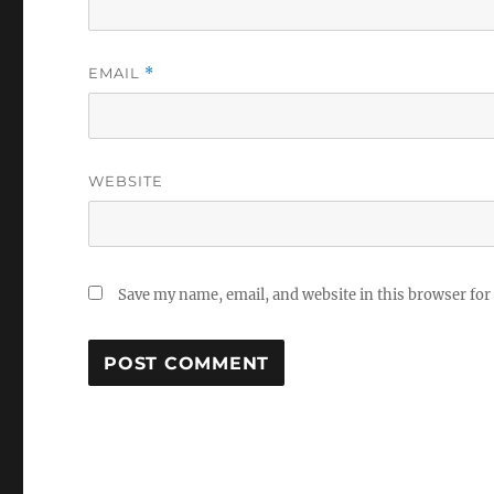
EMAIL
*
WEBSITE
Save my name, email, and website in this browser for