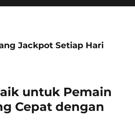
ang Jackpot Setiap Hari
baik untuk Pemain
ng Cepat dengan