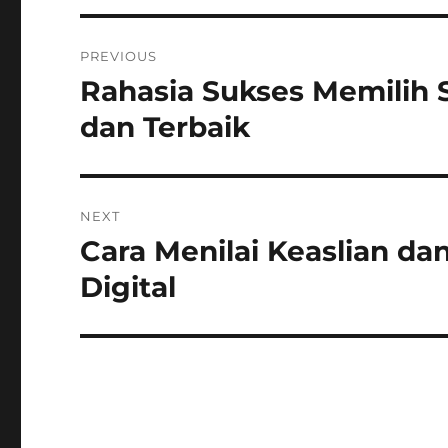
Post
PREVIOUS
navigation
Rahasia Sukses Memilih S
Previous
post:
dan Terbaik
NEXT
Cara Menilai Keaslian da
Next
post:
Digital