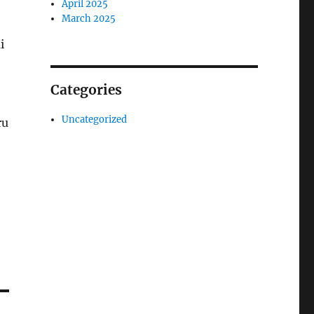
April 2025
March 2025
i
Categories
Uncategorized
ru