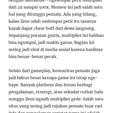
dengan santainya—ngelempar petir multiplier
dari 2x sampai 500x. Momen ini jadi salah satu
hal yang ditunggu pemain. Ada yang bilang,
kalau Zeus udah melempar petir itu rasanya
kayak dapat cheat buff dari dewa langsung.
Sepanjang putaran gratis, multiplier ini bahkan
bisa ngumpul, jadi makin ganas. Bagian ini
sering jadi viral di media sosial karena hasilnya
bisa benar-benar pecah.
Selain dari gameplay, komunitas pemain juga
jadi faktor besar kenapa game ini tetap nge-
hype. Banyak platform dan forum berbagi
pengalaman, strategi, atau sekadar curhat halu
nunggu Zeus ngasih multiplier gede. Salah satu
situs yang sering jadi rujukan pemain buat cari