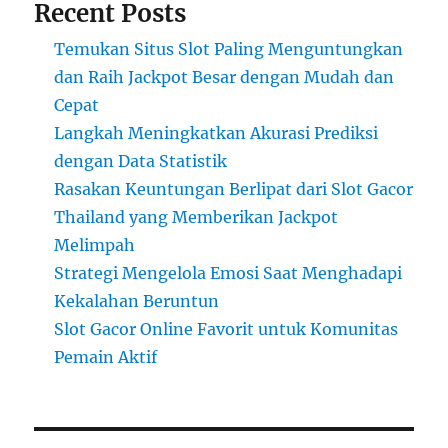
Recent Posts
Temukan Situs Slot Paling Menguntungkan
dan Raih Jackpot Besar dengan Mudah dan
Cepat
Langkah Meningkatkan Akurasi Prediksi
dengan Data Statistik
Rasakan Keuntungan Berlipat dari Slot Gacor
Thailand yang Memberikan Jackpot
Melimpah
Strategi Mengelola Emosi Saat Menghadapi
Kekalahan Beruntun
Slot Gacor Online Favorit untuk Komunitas
Pemain Aktif