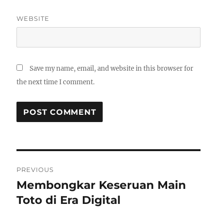
WEBSITE
Save my name, email, and website in this browser for
the next time I comment.
Post
PREVIOUS
navigation
Membongkar Keseruan Main
Previous
post:
Toto di Era Digital