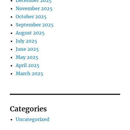
December 2025
November 2025
October 2025
September 2025
August 2025
July 2025
June 2025
May 2025
April 2025
March 2025
Categories
Uncategorized