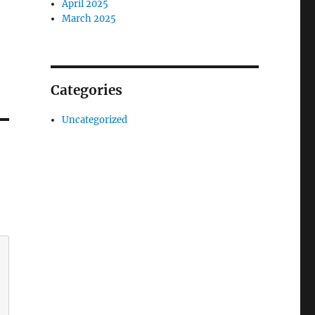
April 2025
March 2025
Categories
Uncategorized