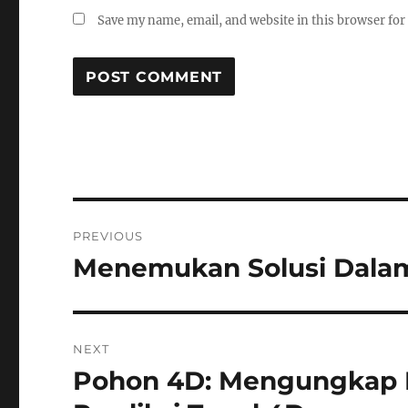
Save my name, email, and website in this browser for
Post
PREVIOUS
navigation
Menemukan Solusi Dala
Previous
post:
NEXT
Pohon 4D: Mengungkap F
Next
post: