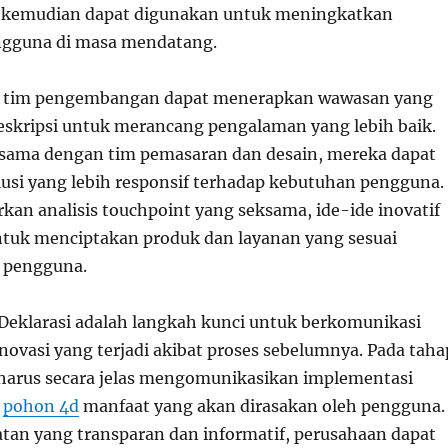
 kemudian dapat digunakan untuk meningkatkan
gguna di masa mendatang.
n, tim pengembangan dapat menerapkan wawasan yang
Deskripsi untuk merancang pengalaman yang lebih baik.
sama dengan tim pemasaran dan desain, mereka dapat
usi yang lebih responsif terhadap kebutuhan pengguna.
kan analisis touchpoint yang seksama, ide-ide inovatif
tuk menciptakan produk dan layanan yang sesuai
 pengguna.
 Deklarasi adalah langkah kunci untuk berkomunikasi
novasi yang terjadi akibat proses sebelumnya. Pada taha
 harus secara jelas mengomunikasikan implementasi
a
pohon 4d
manfaat yang akan dirasakan oleh pengguna.
an yang transparan dan informatif, perusahaan dapat