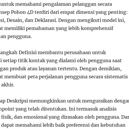
if untuk memahami pengalaman pelanggan secara
sep Pohon 4D terdiri dari empat dimensi yang penting:
psi, Desain, dan Deklarasi. Dengan mengikuti model ini,
at memiliki pemahaman yang lebih komprehensif
nan pengguna.
langkah Definisi membantu perusahaan untuk
 setiap titik kontak yang dialami oleh pengguna saat
ngan produk atau layanan tertentu. Dengan demikian,
t membuat peta perjalanan pengguna secara sistematis
 akhir.
ahap Deskripsi memungkinkan untuk menguraikan denga
chpoint yang telah ditentukan. Ini termasuk analisis
l, fisik, dan emosional yang dirasakan oleh pengguna. Dar
n dapat memahami lebih baik preferensi dan kebutuhan