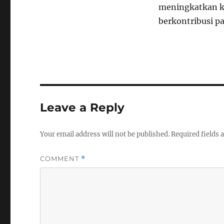
meningkatkan ke
berkontribusi p
Leave a Reply
Your email address will not be published.
Required fields
COMMENT
*