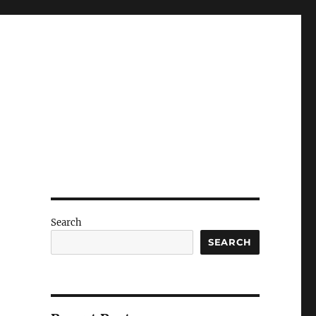
Search
SEARCH