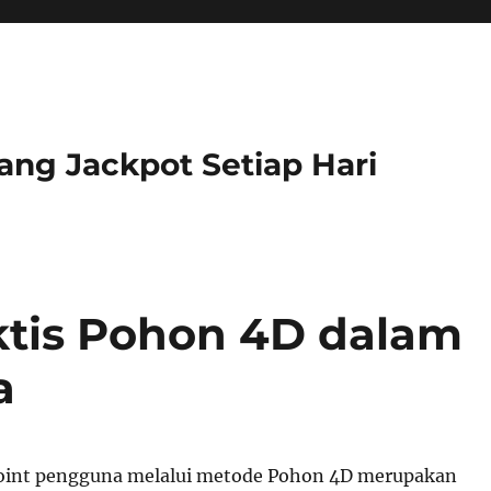
ang Jackpot Setiap Hari
tis Pohon 4D dalam
a
oint pengguna melalui metode Pohon 4D merupakan