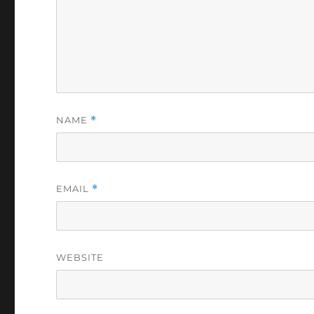
NAME
*
EMAIL
*
WEBSITE