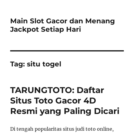
Main Slot Gacor dan Menang
Jackpot Setiap Hari
Tag:
situ togel
TARUNGTOTO: Daftar
Situs Toto Gacor 4D
Resmi yang Paling Dicari
Di tengah popularitas situs judi toto online,