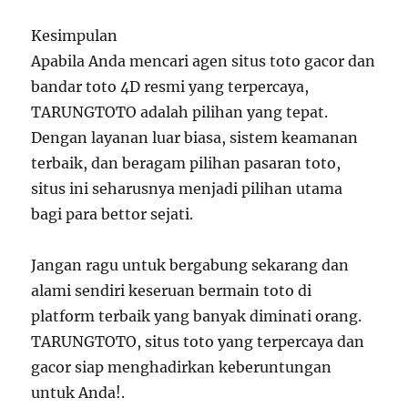
Kesimpulan
Apabila Anda mencari agen situs toto gacor dan
bandar toto 4D resmi yang terpercaya,
TARUNGTOTO adalah pilihan yang tepat.
Dengan layanan luar biasa, sistem keamanan
terbaik, dan beragam pilihan pasaran toto,
situs ini seharusnya menjadi pilihan utama
bagi para bettor sejati.
Jangan ragu untuk bergabung sekarang dan
alami sendiri keseruan bermain toto di
platform terbaik yang banyak diminati orang.
TARUNGTOTO, situs toto yang terpercaya dan
gacor siap menghadirkan keberuntungan
untuk Anda!.