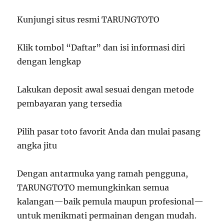
Kunjungi situs resmi TARUNGTOTO
Klik tombol “Daftar” dan isi informasi diri
dengan lengkap
Lakukan deposit awal sesuai dengan metode
pembayaran yang tersedia
Pilih pasar toto favorit Anda dan mulai pasang
angka jitu
Dengan antarmuka yang ramah pengguna,
TARUNGTOTO memungkinkan semua
kalangan—baik pemula maupun profesional—
untuk menikmati permainan dengan mudah.