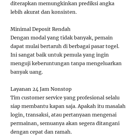
diterapkan memungkinkan prediksi angka
lebih akurat dan konsisten.
Minimal Deposit Rendah
Dengan modal yang tidak banyak, pemain
dapat mulai bertaruh di berbagai pasar togel.
Ini sangat baik untuk pemula yang ingin
menguji keberuntungan tanpa mengeluarkan
banyak uang.
Layanan 24 Jam Nonstop
Tim customer service yang profesional selalu
siap membantu kapan saja. Apakah itu masalah
login, transaksi, atau pertanyaan mengenai
permainan, semuanya akan segera ditangani
dengan cepat dan ramah.