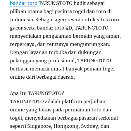
bandar toto
TARUNGTOTO hadir sebagai
pilihan utama bagi pecinta togel dan toto di
Indonesia. Sebagai agen resmi untuk situs toto
gacor serta bandar toto 4D, TARUNGTOTO
menyediakan pengalaman bermain yang aman,
terpercaya, dan tentunya menguntungkan.
Dengan layanan terbuka dan dukungan
pelanggan yang profesional, TARUNGTOTO
berhasil menarik minat banyak pemain togel
online dari berbagai daerah.
Apa Itu TARUNGTOTO?
TARUNGTOTO adalah platform perjudian
online yang fokus pada permainan toto dan
togel, menyediakan berbagai pasaran terkenal
seperti Singapore, Hongkong, Sydney, dan