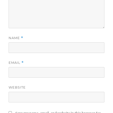
NAME
*
EMAIL
*
WEBSITE