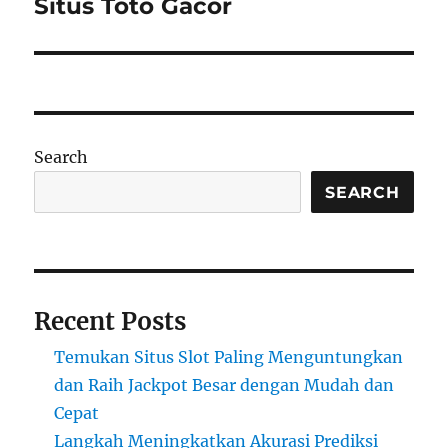
Situs Toto Gacor
Search
SEARCH
Recent Posts
Temukan Situs Slot Paling Menguntungkan
dan Raih Jackpot Besar dengan Mudah dan
Cepat
Langkah Meningkatkan Akurasi Prediksi