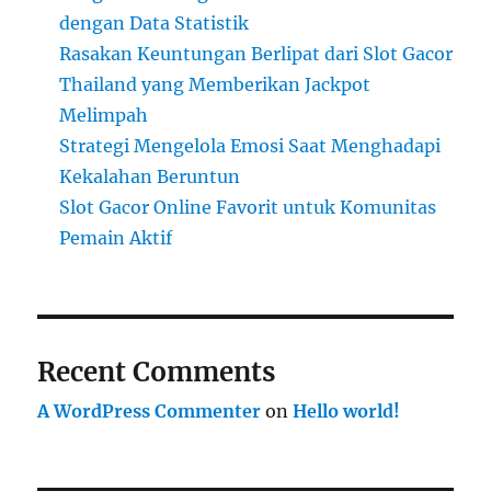
dengan Data Statistik
Rasakan Keuntungan Berlipat dari Slot Gacor
Thailand yang Memberikan Jackpot
Melimpah
Strategi Mengelola Emosi Saat Menghadapi
Kekalahan Beruntun
Slot Gacor Online Favorit untuk Komunitas
Pemain Aktif
Recent Comments
A WordPress Commenter
on
Hello world!