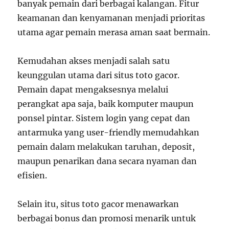
banyak pemain dari berbagai kalangan. Fitur
keamanan dan kenyamanan menjadi prioritas
utama agar pemain merasa aman saat bermain.
Kemudahan akses menjadi salah satu
keunggulan utama dari situs toto gacor.
Pemain dapat mengaksesnya melalui
perangkat apa saja, baik komputer maupun
ponsel pintar. Sistem login yang cepat dan
antarmuka yang user-friendly memudahkan
pemain dalam melakukan taruhan, deposit,
maupun penarikan dana secara nyaman dan
efisien.
Selain itu, situs toto gacor menawarkan
berbagai bonus dan promosi menarik untuk