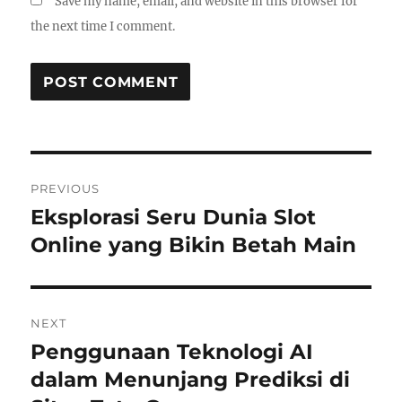
Save my name, email, and website in this browser for
the next time I comment.
Post
PREVIOUS
navigation
Eksplorasi Seru Dunia Slot
Previous
post:
Online yang Bikin Betah Main
NEXT
Penggunaan Teknologi AI
Next
post:
dalam Menunjang Prediksi di