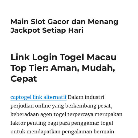
Main Slot Gacor dan Menang
Jackpot Setiap Hari
Link Login Togel Macau
Top Tier: Aman, Mudah,
Cepat
captogel link alternatif
Dalam industri
perjudian online yang berkembang pesat,
keberadaan agen togel terpercaya merupakan
faktor penting bagi para penggemar togel
untuk mendapatkan pengalaman bermain