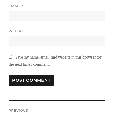
EMAIL
*
WEBSITE
Save my name, email, and website in this browser for
the next time I comment.
Post
PREVIOUS