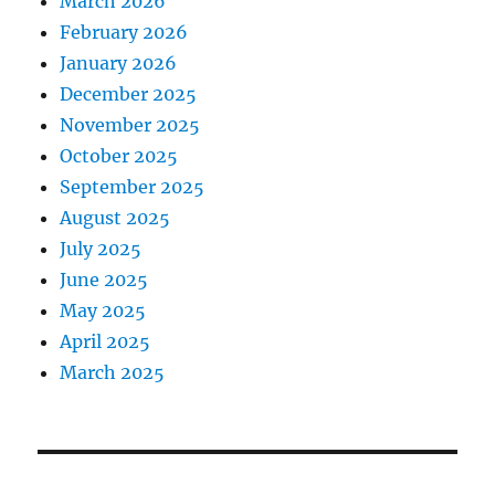
March 2026
February 2026
January 2026
December 2025
November 2025
October 2025
September 2025
August 2025
July 2025
June 2025
May 2025
April 2025
March 2025