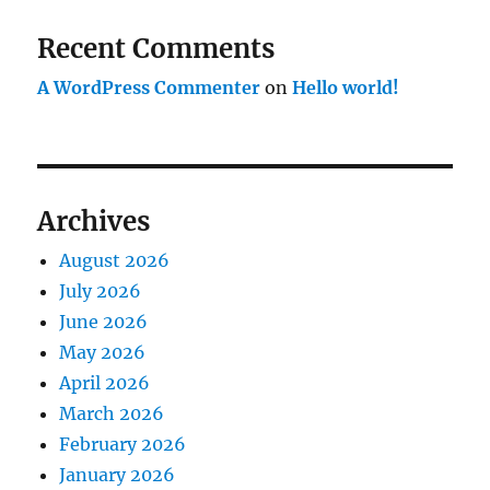
Recent Comments
A WordPress Commenter
on
Hello world!
Archives
August 2026
July 2026
June 2026
May 2026
April 2026
March 2026
February 2026
January 2026