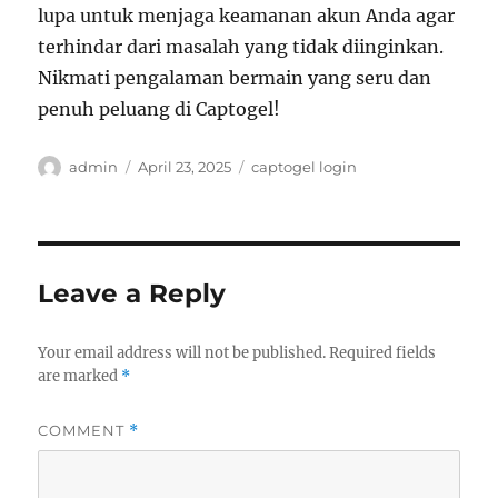
lupa untuk menjaga keamanan akun Anda agar
terhindar dari masalah yang tidak diinginkan.
Nikmati pengalaman bermain yang seru dan
penuh peluang di Captogel!
Author
Posted
Tags
admin
April 23, 2025
captogel login
on
Leave a Reply
Your email address will not be published.
Required fields
are marked
*
COMMENT
*