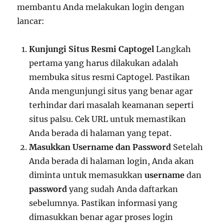
membantu Anda melakukan login dengan
lancar:
Kunjungi Situs Resmi Captogel
Langkah
pertama yang harus dilakukan adalah
membuka situs resmi Captogel. Pastikan
Anda mengunjungi situs yang benar agar
terhindar dari masalah keamanan seperti
situs palsu. Cek URL untuk memastikan
Anda berada di halaman yang tepat.
Masukkan Username dan Password
Setelah
Anda berada di halaman login, Anda akan
diminta untuk memasukkan
username
dan
password
yang sudah Anda daftarkan
sebelumnya. Pastikan informasi yang
dimasukkan benar agar proses login