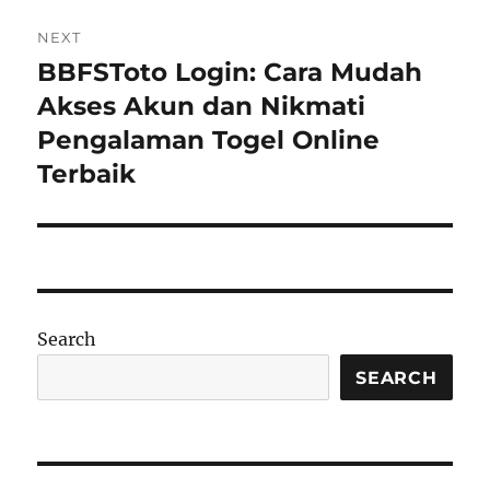
NEXT
BBFSToto Login: Cara Mudah
Next
post:
Akses Akun dan Nikmati
Pengalaman Togel Online
Terbaik
Search
SEARCH