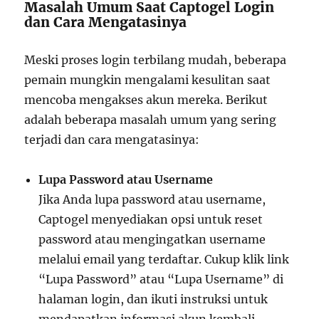
Masalah Umum Saat Captogel Login
dan Cara Mengatasinya
Meski proses login terbilang mudah, beberapa
pemain mungkin mengalami kesulitan saat
mencoba mengakses akun mereka. Berikut
adalah beberapa masalah umum yang sering
terjadi dan cara mengatasinya:
Lupa Password atau Username
Jika Anda lupa password atau username,
Captogel menyediakan opsi untuk reset
password atau mengingatkan username
melalui email yang terdaftar. Cukup klik link
“Lupa Password” atau “Lupa Username” di
halaman login, dan ikuti instruksi untuk