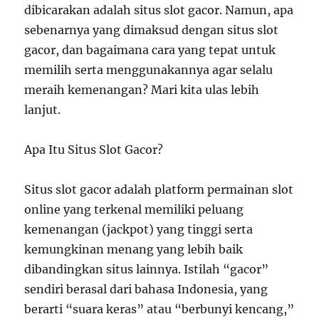
dibicarakan adalah situs slot gacor. Namun, apa
sebenarnya yang dimaksud dengan situs slot
gacor, dan bagaimana cara yang tepat untuk
memilih serta menggunakannya agar selalu
meraih kemenangan? Mari kita ulas lebih
lanjut.
Apa Itu Situs Slot Gacor?
Situs slot gacor adalah platform permainan slot
online yang terkenal memiliki peluang
kemenangan (jackpot) yang tinggi serta
kemungkinan menang yang lebih baik
dibandingkan situs lainnya. Istilah “gacor”
sendiri berasal dari bahasa Indonesia, yang
berarti “suara keras” atau “berbunyi kencang,”