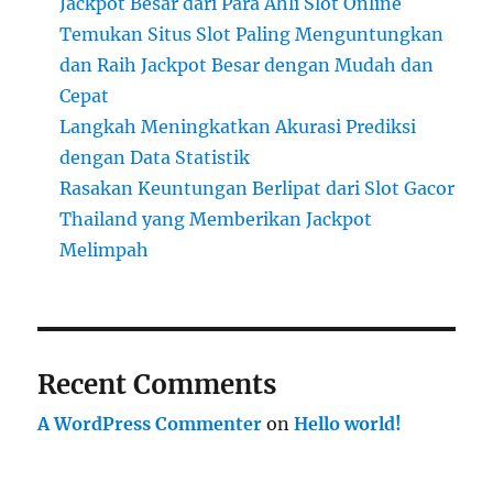
Jackpot Besar dari Para Ahli Slot Online
Temukan Situs Slot Paling Menguntungkan
dan Raih Jackpot Besar dengan Mudah dan
Cepat
Langkah Meningkatkan Akurasi Prediksi
dengan Data Statistik
Rasakan Keuntungan Berlipat dari Slot Gacor
Thailand yang Memberikan Jackpot
Melimpah
Recent Comments
A WordPress Commenter
on
Hello world!