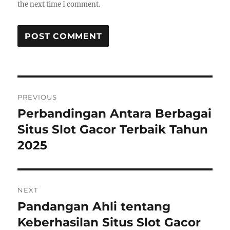
the next time I comment.
Post
PREVIOUS
navigation
Perbandingan Antara Berbagai
Previous
post:
Situs Slot Gacor Terbaik Tahun
2025
NEXT
Pandangan Ahli tentang
Next
post:
Keberhasilan Situs Slot Gacor