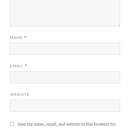
NAME
*
EMAIL
*
WEBSITE
Save my name, email, and website in this browser for