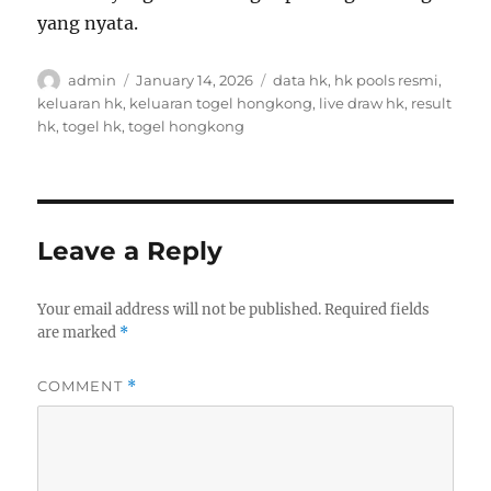
yang nyata.
Author
Posted
Tags
admin
January 14, 2026
data hk
,
hk pools resmi
,
on
keluaran hk
,
keluaran togel hongkong
,
live draw hk
,
result
hk
,
togel hk
,
togel hongkong
Leave a Reply
Your email address will not be published.
Required fields
are marked
*
COMMENT
*