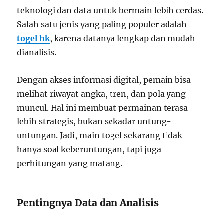
teknologi dan data untuk bermain lebih cerdas.
Salah satu jenis yang paling populer adalah
togel hk
, karena datanya lengkap dan mudah
dianalisis.
Dengan akses informasi digital, pemain bisa
melihat riwayat angka, tren, dan pola yang
muncul. Hal ini membuat permainan terasa
lebih strategis, bukan sekadar untung-
untungan. Jadi, main togel sekarang tidak
hanya soal keberuntungan, tapi juga
perhitungan yang matang.
Pentingnya Data dan Analisis