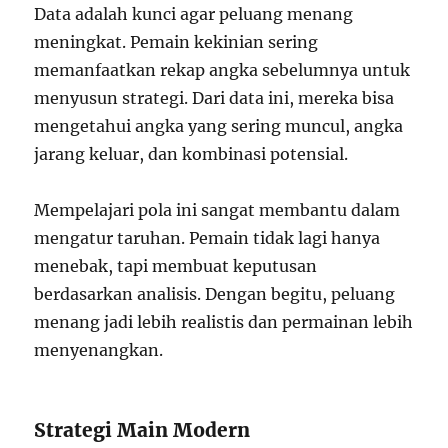
Data adalah kunci agar peluang menang
meningkat. Pemain kekinian sering
memanfaatkan rekap angka sebelumnya untuk
menyusun strategi. Dari data ini, mereka bisa
mengetahui angka yang sering muncul, angka
jarang keluar, dan kombinasi potensial.
Mempelajari pola ini sangat membantu dalam
mengatur taruhan. Pemain tidak lagi hanya
menebak, tapi membuat keputusan
berdasarkan analisis. Dengan begitu, peluang
menang jadi lebih realistis dan permainan lebih
menyenangkan.
Strategi Main Modern