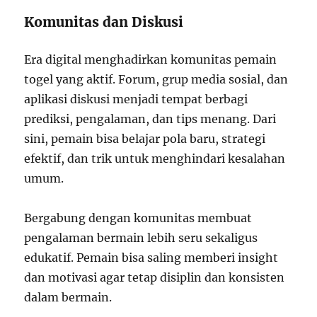
Komunitas dan Diskusi
Era digital menghadirkan komunitas pemain
togel yang aktif. Forum, grup media sosial, dan
aplikasi diskusi menjadi tempat berbagi
prediksi, pengalaman, dan tips menang. Dari
sini, pemain bisa belajar pola baru, strategi
efektif, dan trik untuk menghindari kesalahan
umum.
Bergabung dengan komunitas membuat
pengalaman bermain lebih seru sekaligus
edukatif. Pemain bisa saling memberi insight
dan motivasi agar tetap disiplin dan konsisten
dalam bermain.