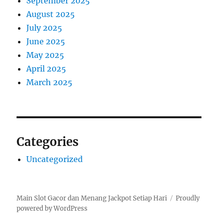
September 2025
August 2025
July 2025
June 2025
May 2025
April 2025
March 2025
Categories
Uncategorized
Main Slot Gacor dan Menang Jackpot Setiap Hari
Proudly
powered by WordPress