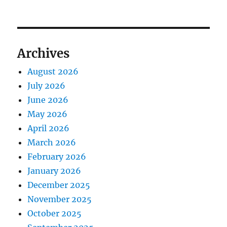
Archives
August 2026
July 2026
June 2026
May 2026
April 2026
March 2026
February 2026
January 2026
December 2025
November 2025
October 2025