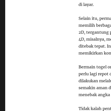
Online
di layar.
Selain itu, per
memilih berbaga
2D, tergantung 
4D, misalnya, m
ditebak tepat. 
memikirkan kom
Bermain togel o
perlu lagi repot
dilakukan melal
semakin aman da
menebak angka t
Tidak kalah pen