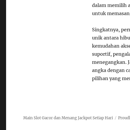
dalam memilih a
untuk memasang 
Singkatnya, per
unik antara hib
kemudahan akses
suportif, peng
menegangkan. Ja
angka dengan ca
pilihan yang me
Main Slot Gacor dan Menang Jackpot Setiap Hari
Proud