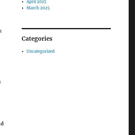
April 2025
March 2025
u
Categories
Uncategorized
n
4d