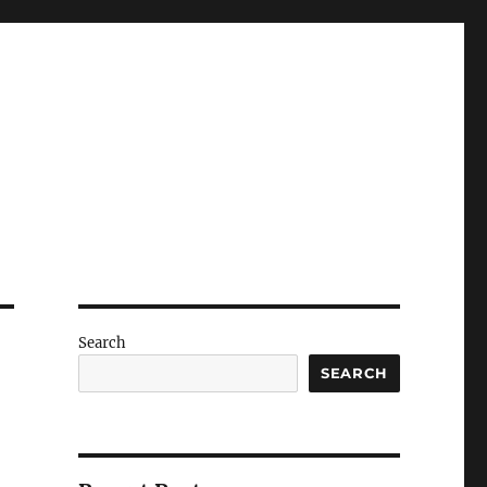
Search
SEARCH