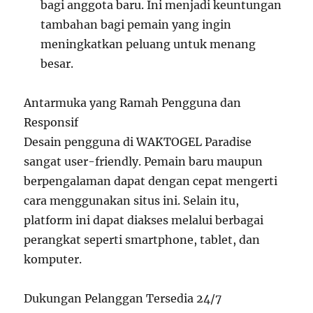
bagi anggota baru. Ini menjadi keuntungan
tambahan bagi pemain yang ingin
meningkatkan peluang untuk menang
besar.
Antarmuka yang Ramah Pengguna dan
Responsif
Desain pengguna di WAKTOGEL Paradise
sangat user-friendly. Pemain baru maupun
berpengalaman dapat dengan cepat mengerti
cara menggunakan situs ini. Selain itu,
platform ini dapat diakses melalui berbagai
perangkat seperti smartphone, tablet, dan
komputer.
Dukungan Pelanggan Tersedia 24/7