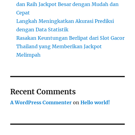
dan Raih Jackpot Besar dengan Mudah dan
Cepat
Langkah Meningkatkan Akurasi Prediksi
dengan Data Statistik
Rasakan Keuntungan Berlipat dari Slot Gacor
Thailand yang Memberikan Jackpot
Melimpah
Recent Comments
A WordPress Commenter
on
Hello world!